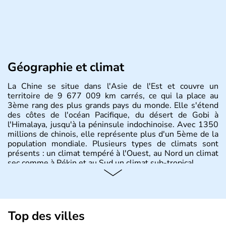
Géographie et climat
La Chine se situe dans l'Asie de l'Est et couvre un
territoire de 9 677 009 km carrés, ce qui la place au
3ème rang des plus grands pays du monde. Elle s'étend
des côtes de l'océan Pacifique, du désert de Gobi à
l'Himalaya, jusqu'à la péninsule indochinoise. Avec 1350
millions de chinois, elle représente plus d'un 5ème de la
population mondiale. Plusieurs types de climats sont
présents : un climat tempéré à l'Ouest, au Nord un climat
sec comme à Pékin et au Sud un climat sub-tropical.
Histoire et administration
La civilisation chinoise est l'une des plus anciennes et son
histoire a été nourrie d'une succession de nombreuses
Top des villes
dynasties. La dynastie Qing a été la dernière à régner