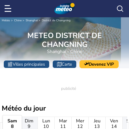
Météo
Chine
Shanghaï
District de Changning
METEO DISTRICT DE
CHANGNING
Shanghaï - Chine
Villes principales
Carte
Devenez VIP
Météo
du jour
Sam
Dim
Lun
Mar
Mer
Jeu
Ven
8
9
10
11
12
13
14