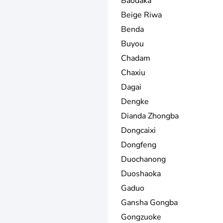
Baodaka
Beige Riwa
Benda
Buyou
Chadam
Chaxiu
Dagai
Dengke
Dianda Zhongba
Dongcaixi
Dongfeng
Duochanong
Duoshaoka
Gaduo
Gansha Gongba
Gongzuoke