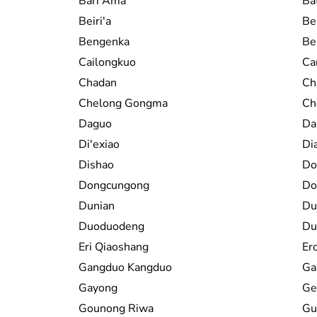
Bari Ama
Ba
Beiri'a
Be
Bengenka
Ben
Cailongkuo
Ca
Chadan
Ch
Chelong Gongma
Ch
Daguo
Da
Di'exiao
Di
Dishao
Do
Dongcungong
Do
Dunian
Du
Duoduodeng
Du
Eri Qiaoshang
Er
Gangduo Kangduo
Ga
Gayong
Ge
Gounong Riwa
Gu