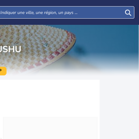
USHU
P
Lun
Mar
Mer
Jeu