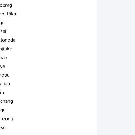
obrag
oni Rika
egu
isai
nlongda
njiuke
nan
iye
ngpu
ijiao
in
chang
gu
nzong
su