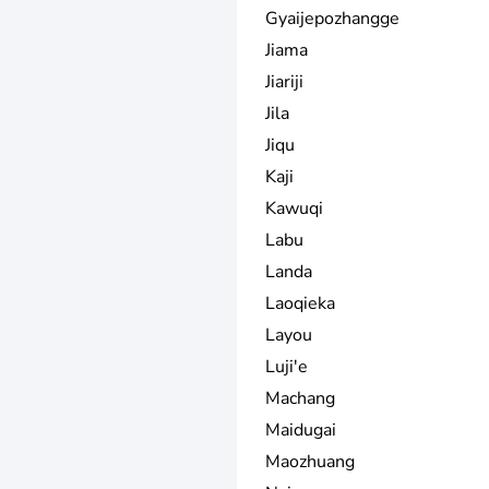
Gyaijepozhangge
Jiama
Jiariji
Jila
Jiqu
Kaji
Kawuqi
Labu
Landa
Laoqieka
Layou
Luji'e
Machang
Maidugai
Maozhuang