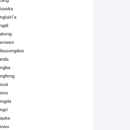
tang
izuoka
glairi'a
ngdi
atong
enwen
ibusongduo
anda
ngba
ngfeng
ocai
ona
ongda
ngri
quka
owu