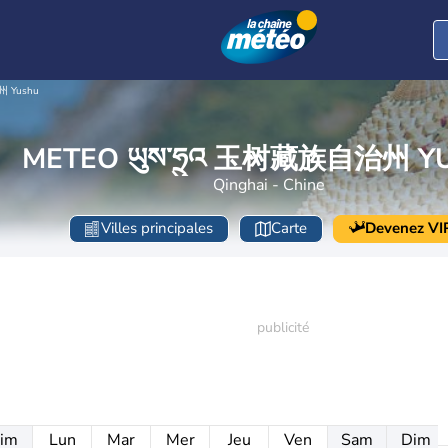
州 Yushu
METEO ཡུས་ཧྲུའ 玉树藏族自治州 Y
Qinghai - Chine
Villes principales
Carte
Devenez VI
im
Lun
Mar
Mer
Jeu
Ven
Sam
Dim