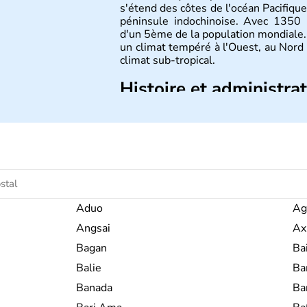
s'étend des côtes de l'océan Pacifique
péninsule indochinoise. Avec 1350 m
d'un 5ème de la population mondiale. 
un climat tempéré à l'Ouest, au Nord
climat sub-tropical.
Histoire et administra
La civilisation chinoise est l'une des 
d'une succession de nombreuses dynas
régner jusqu'aux guerres de l'opium
nation et a retrouvé son indépend
d'inventions avant-gardistes, la Chine 
l'imprimerie à caractères mobiles, de 
Aduo
Ag
Angsai
Ax
Bagan
Ba
Balie
Ba
Banada
Ba