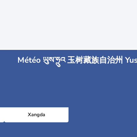
Météo ཡུས་ཧྲུའ 玉树藏族自治州 Yu
Xangda