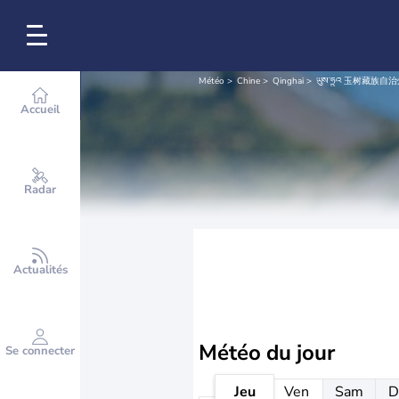
Météo
Chine
Qinghai
ཡུས་ཧྲུའ 玉树藏族自治
Accueil
Radar
Actualités
Météo
du jour
Se connecter
Jeu
Ven
Sam
D