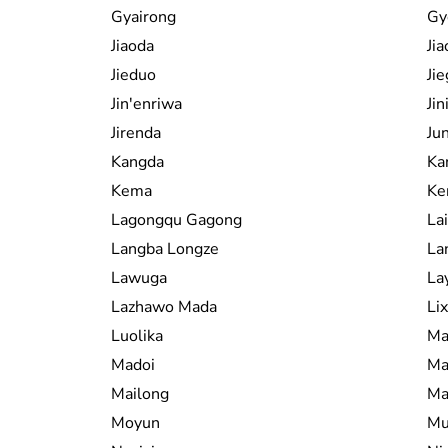
Gyairong
Gy
Jiaoda
Jia
Jieduo
Ji
Jin'enriwa
Jin
Jirenda
Ju
Kangda
Ka
Kema
Ke
Lagongqu Gagong
La
Langba Longze
La
Lawuga
Lay
Lazhawo Mada
Lix
Luolika
Ma
Madoi
Ma
Mailong
Ma
Moyun
Mu