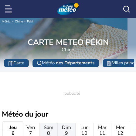
Météo
Chine
Pékin
CARTE METEO PÉKIN
Chine
Carte
Météo
des Départements
Villes princ
Météo
du jour
Jeu
Ven
Sam
Dim
Lun
Mar
Mer
6
7
8
9
10
11
12