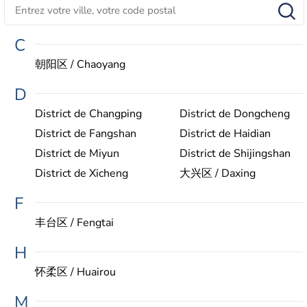
C
朝阳区 / Chaoyang
D
District de Changping
District de Dongcheng
District de Fangshan
District de Haidian
District de Miyun
District de Shijingshan
District de Xicheng
大兴区 / Daxing
F
丰台区 / Fengtai
H
怀柔区 / Huairou
M