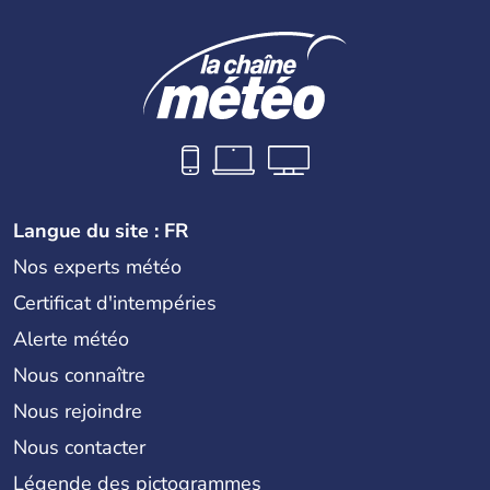
histoire a été nourrie d'une succession de nombreuses
dynasties. La dynastie Qing a été la dernière à régner
jusqu'aux guerres de l'opium lorsque la Chine s'est
constituée comme nation et a retrouvé son indépendance
en 1945. Illustre pays en matière d'inventions avant-
gardistes, la Chine a été la première utilisatrice du papier,
de l'imprimerie à caractères mobiles, de la boussole et de
la poudre à canon.
Langue du site : FR
Nos experts météo
Certificat d'intempéries
Alerte météo
Nous connaître
Nous rejoindre
Nous contacter
Légende des pictogrammes