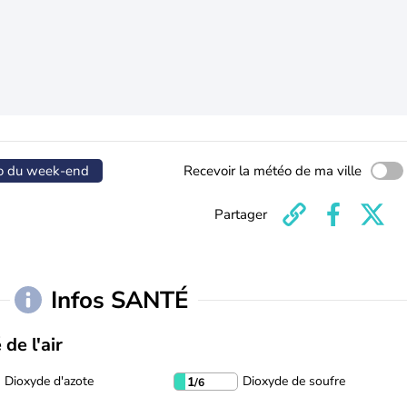
o du week-end
Recevoir la météo de ma ville
Partager
Infos SANTÉ
 de l'air
Dioxyde d'azote
Dioxyde de soufre
1
/6