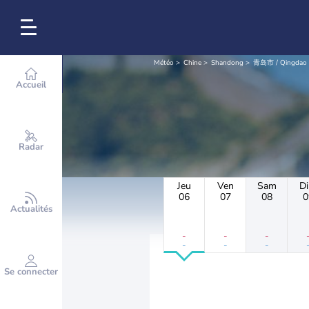
Météo
Chine
Shandong
青岛市 / Qingdao
Accueil
Radar
Jeu
Ven
Sam
D
06
07
08
0
Actualités
-
-
-
-
-
-
Se connecter