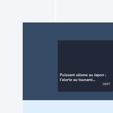
Puissant séisme au Japon :
l’alerte au tsunami
désormais levée
28/07