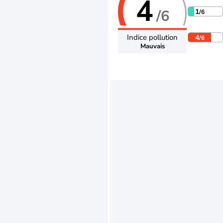
4
/6
1
/6
Indice pollution
4
/6
Mauvais