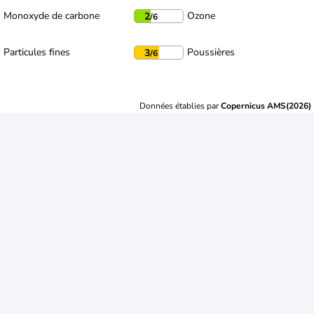
Monoxyde de carbone
Ozone
2
/6
Particules fines
Poussières
3
/6
Données établies par
Copernicus AMS(2026)