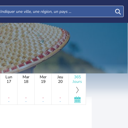
Lun
Mar
Mer
Jeu
365
17
18
19
20
Jours
-
-
-
-
-
-
-
-