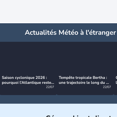
Actualités Météo à l'étranger
Saison cyclonique 2026 :
Tempête tropicale Bertha :
pourquoi l’Atlantique reste
une trajectoire le long du du
très calme à ce stade ?
22/07
littoral américain
22/07