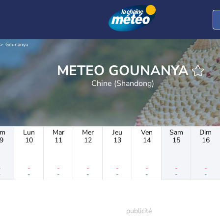
Gounanya
METEO GOUNANYA
Chine (Shandong)
im
Lun
Mar
Mer
Jeu
Ven
Sam
Dim
9
10
11
12
13
14
15
16
-
-
-
-
-
-
-
-
-
-
-
-
-
-
-
-