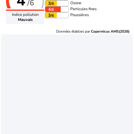
4
/6
Ozone
3
/6
Particules fines
4
/6
Indice pollution
Poussières
3
/6
Mauvais
Données établies par
Copernicus AMS(2026)