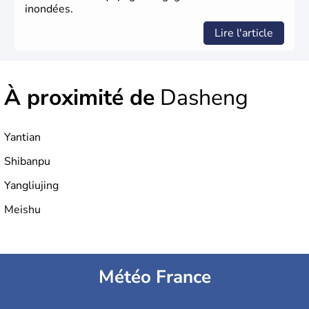
inondées.
Lire l'article
À proximité de
Dasheng
Yantian
Shibanpu
Yangliujing
Meishu
Météo France