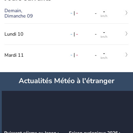
Demain,
-
-
|
-
-
Dimanche 09
km/h
-
-
|
-
Lundi 10
-
km/h
-
-
|
-
Mardi 11
-
km/h
Actualités Météo à l'étranger
Puissant séisme au Japon :
Saison cyclonique 2026 :