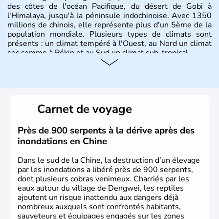
des côtes de l'océan Pacifique, du désert de Gobi à
l'Himalaya, jusqu'à la péninsule indochinoise. Avec 1350
millions de chinois, elle représente plus d'un 5ème de la
population mondiale. Plusieurs types de climats sont
présents : un climat tempéré à l'Ouest, au Nord un climat
sec comme à Pékin et au Sud un climat sub-tropical.
Histoire et administration
La civilisation chinoise est l'une des plus anciennes et son
histoire a été nourrie d'une succession de nombreuses
Carnet de voyage
dynasties. La dynastie Qing a été la dernière à régner
jusqu'aux guerres de l'opium lorsque la Chine s'est
constituée comme nation et a retrouvé son indépendance
Près de 900 serpents à la dérive après des
en 1945. Illustre pays en matière d'inventions avant-
inondations en Chine
gardistes, la Chine a été la première utilisatrice du papier,
de l'imprimerie à caractères mobiles, de la boussole et de
Dans le sud de la Chine, la destruction d’un élevage
la poudre à canon.
par les inondations a libéré près de 900 serpents,
dont plusieurs cobras venimeux. Charriés par les
eaux autour du village de Dengwei, les reptiles
ajoutent un risque inattendu aux dangers déjà
nombreux auxquels sont confrontés habitants,
sauveteurs et équipages engagés sur les zones