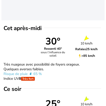
Cet après-midi
30°
10 km/h
Ressenti 40°
Rafales
25 km/h
sous l’influence du
>85 km/h
soleil
Très nuageux avec possibilité de foyers orageux.
Quelques averses faibles.
Risque de pluie
65 %
Indice UV
8
Très fort
Ce soir
25°
10 km/h