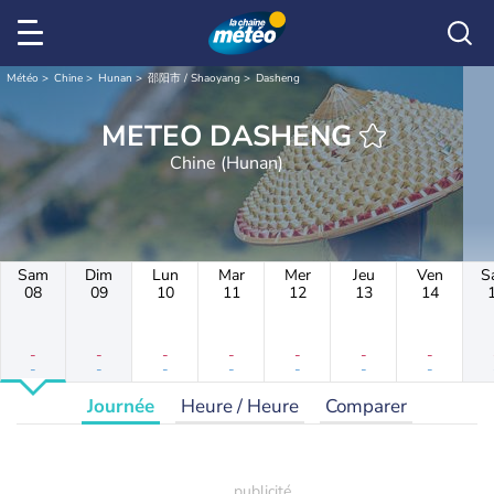
Météo
Chine
Hunan
邵阳市 / Shaoyang
Dasheng
METEO DASHENG
Chine (Hunan)
Sam
Dim
Lun
Mar
Mer
Jeu
Ven
S
08
09
10
11
12
13
14
-
-
-
-
-
-
-
-
-
-
-
-
-
-
Journée
Heure / Heure
Comparer