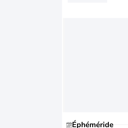
Éphéméride