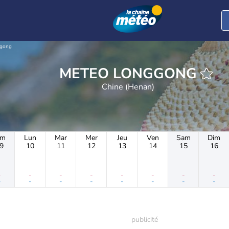
gong
METEO LONGGONG
Chine (Henan)
im
Lun
Mar
Mer
Jeu
Ven
Sam
Dim
9
10
11
12
13
14
15
16
-
-
-
-
-
-
-
-
-
-
-
-
-
-
-
-