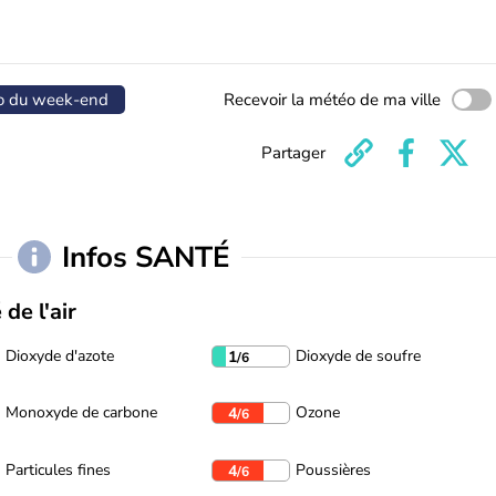
o du week-end
Recevoir la météo de ma ville
Partager
Infos SANTÉ
 de l'air
Dioxyde d'azote
Dioxyde de soufre
1
/6
Monoxyde de carbone
Ozone
4
/6
Particules fines
Poussières
4
/6