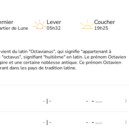
rnier
Lever
Coucher
artier de Lune
05h32
19h25
ient du latin "Octavianus", qui signifie "appartenant à
"octavus", signifiant "huitième" en latin. Le prénom Octavien
pire et une certaine noblesse antique. Ce prénom Octavien
rant dans les pays de tradition latine.
-
|
-
-
-
km/h
-
|
-
-
-
km/h