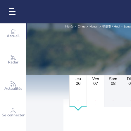
Météo
Chine
Henan
鹤壁市 / Hebi
Long
Accueil
Radar
Jeu
Ven
Sam
D
06
07
08
0
Actualités
-
-
-
-
-
-
Se connecter