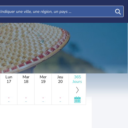
Lun
Mar
Mer
Jeu
365
17
18
19
20
Jours
-
-
-
-
-
-
-
-