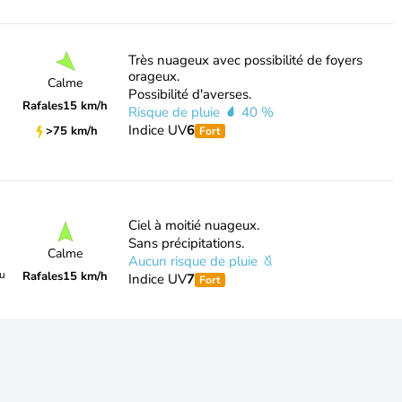
Très nuageux avec possibilité de foyers
orageux.
Calme
Possibilité d'averses.
Rafales
15 km/h
Risque de pluie
40 %
Indice UV
6
>75 km/h
Fort
Ciel à moitié nuageux.
Sans précipitations.
Calme
Aucun risque de pluie
du
Rafales
15 km/h
Indice UV
7
Fort