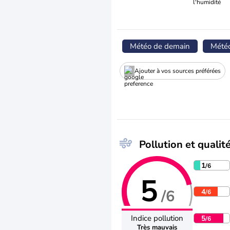
l'humidité
Météo de demain
Mété
Ajouter à vos sources préférées
Pollution et qualité
1
/6
5
/6
4
/6
Indice pollution
5
/6
Très mauvais