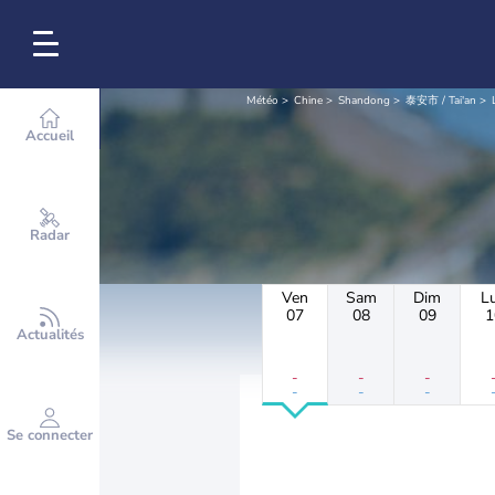
Météo
Chine
Shandong
泰安市 / Tai'an
Accueil
Radar
Ven
Sam
Dim
L
07
08
09
1
Actualités
-
-
-
-
-
-
Se connecter