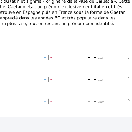
 latin et signifie « originaire de la ville de Caillatia ». Cette
lie. Caetano était un prénom exclusivement italien et très
retrouve en Espagne puis en France sous la forme de Gaëtan
 apprécié dans les années 60 et très populaire dans les
nu plus rare, tout en restant un prénom bien identifié.
-
|
-
-
-
km/h
-
|
-
-
-
km/h
-
|
-
-
-
km/h