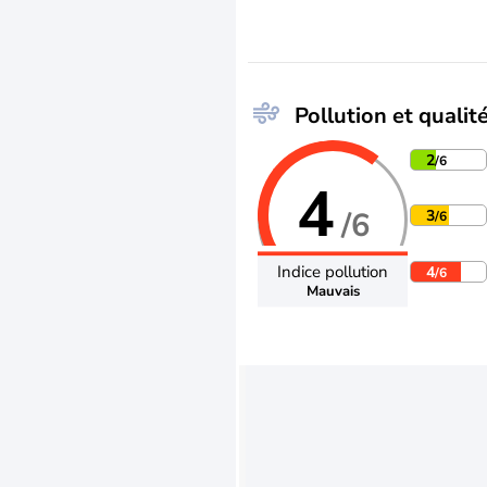
Pollution et qualité
2
/6
4
/6
3
/6
Indice pollution
4
/6
Mauvais