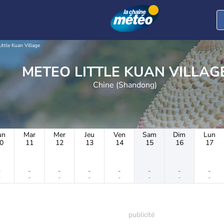
Little Kuan Village
METEO LITTLE KUAN VILLAG
Chine (Shandong)
un
Mar
Mer
Jeu
Ven
Sam
Dim
Lun
0
11
12
13
14
15
16
17
-
-
-
-
-
-
-
-
-
-
-
-
-
-
-
-