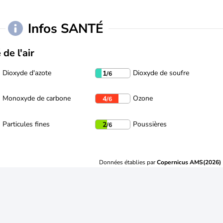
Infos SANTÉ
 de l'air
Dioxyde d'azote
Dioxyde de soufre
1
/6
Monoxyde de carbone
Ozone
4
/6
Particules fines
Poussières
2
/6
Données établies par
Copernicus AMS(2026)