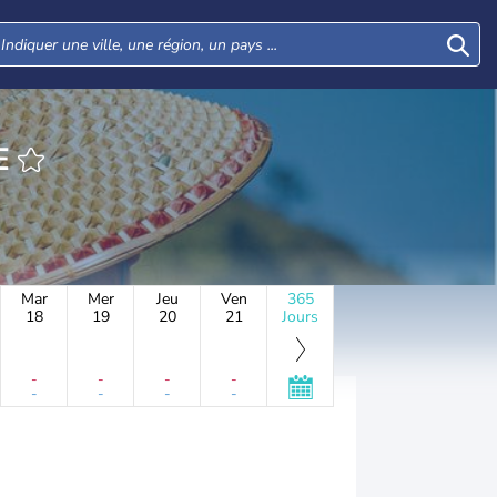
E
Mar
Mer
Jeu
Ven
365
18
19
20
21
Jours
-
-
-
-
-
-
-
-