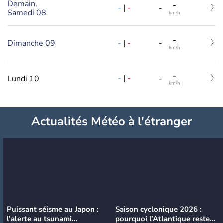
Demain,
-
-
|
-
-
Samedi 08
km/h
-
-
|
-
Dimanche 09
-
km/h
-
-
|
-
Lundi 10
-
km/h
Actualités Météo à l'étranger
Puissant séisme au Japon :
Saison cyclonique 2026 :
l’alerte au tsunami
pourquoi l’Atlantique reste