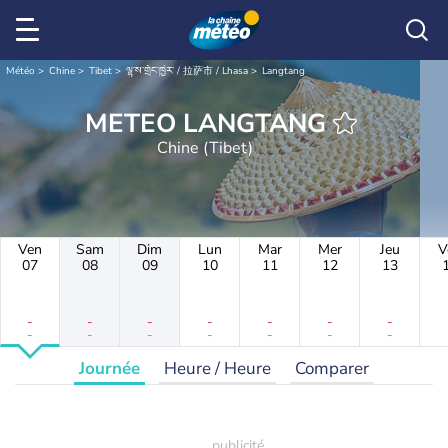
Météo
Chine
Tibet
ལྷ་ས་གྲོང་ཁྱེར་ / 拉萨市 / Lhasa
Langtang
METEO LANGTANG
Chine (Tibet)
Ven
Sam
Dim
Lun
Mar
Mer
Jeu
V
07
08
09
10
11
12
13
-
-
-
-
-
-
-
-
-
-
-
-
-
-
Journée
Heure / Heure
Comparer