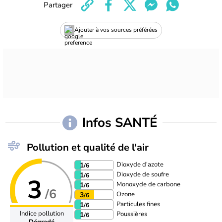
Partager
Ajouter à vos sources préférées
Infos SANTÉ
Pollution et qualité de l'air
Dioxyde d'azote
1
/6
Dioxyde de soufre
1
/6
3
Monoxyde de carbone
1
/6
/6
Ozone
3
/6
Particules fines
1
/6
Indice pollution
Poussières
1
/6
Dégradé