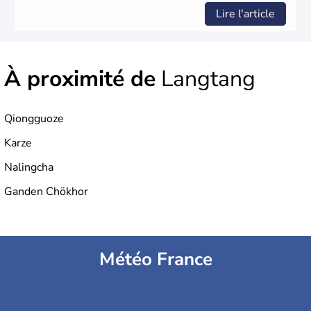
Lire l'article
À proximité de
Langtang
Qiongguoze
Karze
Nalingcha
Ganden Chökhor
Météo France