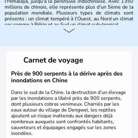
l'Himalaya, jusqu'à la péninsule indochinoise. Avec 1350
millions de chinois, elle représente plus d'un 5ème de la
population mondiale. Plusieurs types de climats sont
présents : un climat tempéré à l'Ouest, au Nord un climat
sec comme à Pékin et au Sud un climat sub-tropical.
Histoire et administration
La civilisation chinoise est l'une des plus anciennes et son
histoire a été nourrie d'une succession de nombreuses
Carnet de voyage
dynasties. La dynastie Qing a été la dernière à régner
jusqu'aux guerres de l'opium lorsque la Chine s'est
constituée comme nation et a retrouvé son indépendance
Près de 900 serpents à la dérive après des
en 1945. Illustre pays en matière d'inventions avant-
inondations en Chine
gardistes, la Chine a été la première utilisatrice du papier,
de l'imprimerie à caractères mobiles, de la boussole et de
Dans le sud de la Chine, la destruction d’un élevage
la poudre à canon.
par les inondations a libéré près de 900 serpents,
dont plusieurs cobras venimeux. Charriés par les
eaux autour du village de Dengwei, les reptiles
ajoutent un risque inattendu aux dangers déjà
nombreux auxquels sont confrontés habitants,
sauveteurs et équipages engagés sur les zones
inondées.