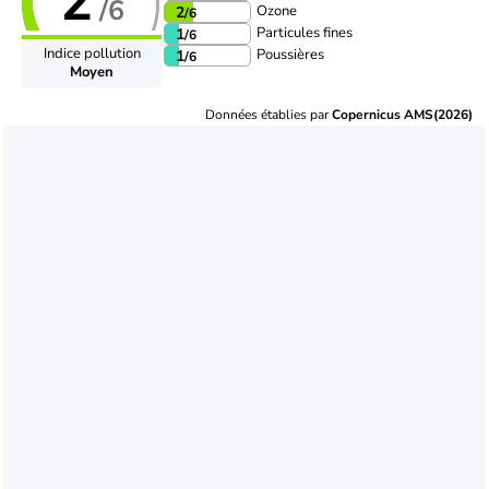
2
/6
Ozone
2
/6
Particules fines
1
/6
Indice pollution
Poussières
1
/6
Moyen
Données établies par
Copernicus AMS(2026)