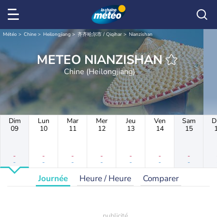
Météo
Chine
Heilongjiang
齐齐哈尔市 / Qiqihar
Nianzishan
METEO NIANZISHAN
Chine (Heilongjiang)
Dim
Lun
Mar
Mer
Jeu
Ven
Sam
D
09
10
11
12
13
14
15
-
-
-
-
-
-
-
-
-
-
-
-
-
-
Journée
Heure / Heure
Comparer