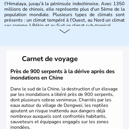
l'Himalaya, jusqu'à la péninsule indochinoise. Avec 1350
millions de chinois, elle représente plus d'un 5ème de la
population mondiale. Plusieurs types de climats sont
présents : un climat tempéré à l'Ouest, au Nord un climat
sec comme à Pékin et au Sud un climat sub-tropical.
Histoire et administration
La civilisation chinoise est l'une des plus anciennes et son
histoire a été nourrie d'une succession de nombreuses
Carnet de voyage
dynasties. La dynastie Qing a été la dernière à régner
jusqu'aux guerres de l'opium lorsque la Chine s'est
constituée comme nation et a retrouvé son indépendance
Près de 900 serpents à la dérive après des
en 1945. Illustre pays en matière d'inventions avant-
inondations en Chine
gardistes, la Chine a été la première utilisatrice du papier,
de l'imprimerie à caractères mobiles, de la boussole et de
Dans le sud de la Chine, la destruction d’un élevage
la poudre à canon.
par les inondations a libéré près de 900 serpents,
dont plusieurs cobras venimeux. Charriés par les
eaux autour du village de Dengwei, les reptiles
ajoutent un risque inattendu aux dangers déjà
nombreux auxquels sont confrontés habitants,
sauveteurs et équipages engagés sur les zones
inondées.