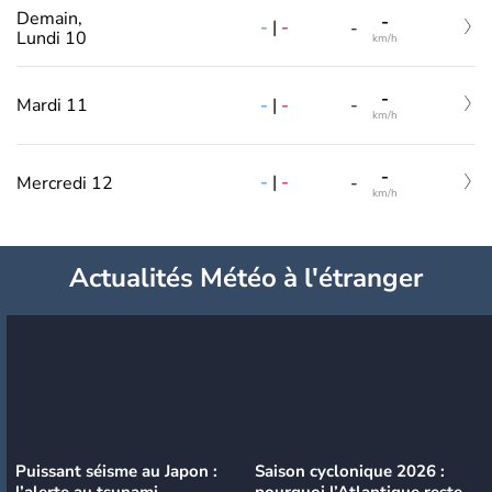
Demain,
-
-
|
-
-
Lundi 10
km/h
-
-
|
-
Mardi 11
-
km/h
-
-
|
-
Mercredi 12
-
km/h
Actualités Météo à l'étranger
Puissant séisme au Japon :
Saison cyclonique 2026 :
l’alerte au tsunami
pourquoi l’Atlantique reste