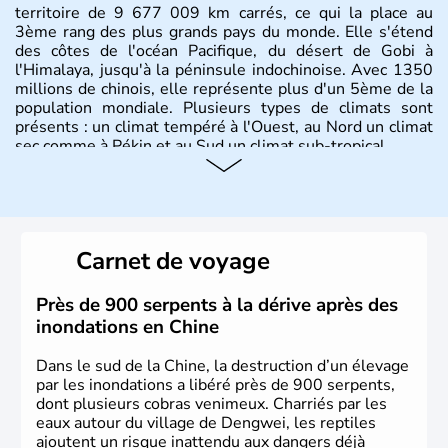
territoire de 9 677 009 km carrés, ce qui la place au
3ème rang des plus grands pays du monde. Elle s'étend
des côtes de l'océan Pacifique, du désert de Gobi à
l'Himalaya, jusqu'à la péninsule indochinoise. Avec 1350
millions de chinois, elle représente plus d'un 5ème de la
population mondiale. Plusieurs types de climats sont
présents : un climat tempéré à l'Ouest, au Nord un climat
sec comme à Pékin et au Sud un climat sub-tropical.
Histoire et administration
La civilisation chinoise est l'une des plus anciennes et son
histoire a été nourrie d'une succession de nombreuses
Carnet de voyage
dynasties. La dynastie Qing a été la dernière à régner
jusqu'aux guerres de l'opium lorsque la Chine s'est
constituée comme nation et a retrouvé son indépendance
Près de 900 serpents à la dérive après des
en 1945. Illustre pays en matière d'inventions avant-
inondations en Chine
gardistes, la Chine a été la première utilisatrice du papier,
de l'imprimerie à caractères mobiles, de la boussole et de
Dans le sud de la Chine, la destruction d’un élevage
la poudre à canon.
par les inondations a libéré près de 900 serpents,
dont plusieurs cobras venimeux. Charriés par les
eaux autour du village de Dengwei, les reptiles
ajoutent un risque inattendu aux dangers déjà