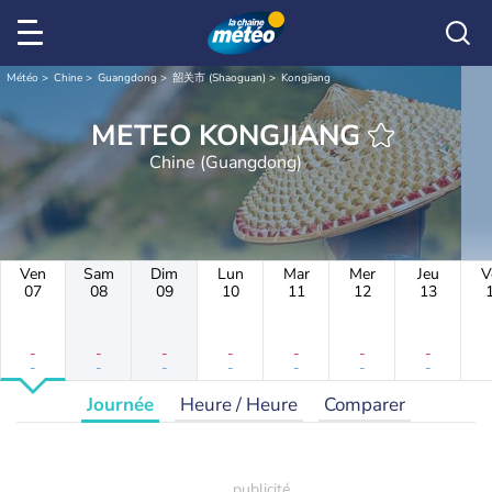
Météo
Chine
Guangdong
韶关市 (Shaoguan)
Kongjiang
METEO KONGJIANG
Chine (Guangdong)
Ven
Sam
Dim
Lun
Mar
Mer
Jeu
V
07
08
09
10
11
12
13
-
-
-
-
-
-
-
-
-
-
-
-
-
-
Journée
Heure / Heure
Comparer