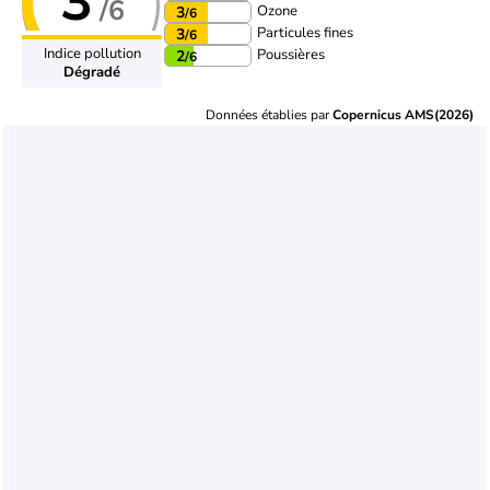
3
/6
Ozone
3
/6
Particules fines
3
/6
Indice pollution
Poussières
2
/6
Dégradé
Données établies par
Copernicus AMS(2026)