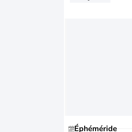
Éphéméride