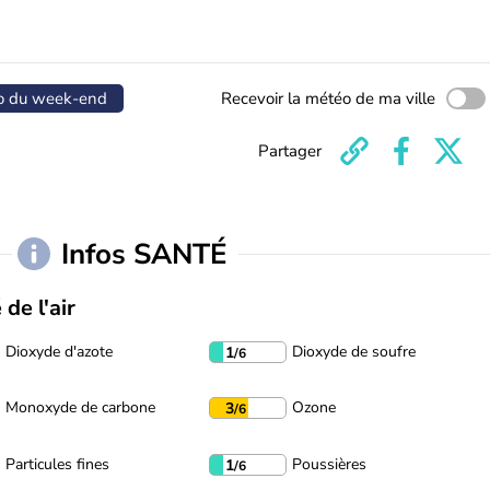
o du week-end
Recevoir la météo de ma ville
Partager
Infos SANTÉ
 de l'air
Dioxyde d'azote
Dioxyde de soufre
1
/6
Monoxyde de carbone
Ozone
3
/6
Particules fines
Poussières
1
/6