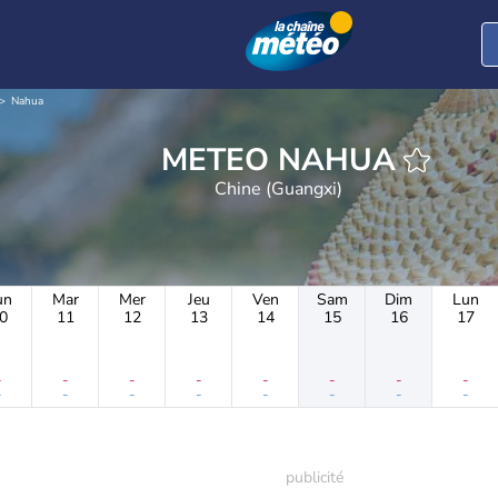
Nahua
METEO NAHUA
Chine (Guangxi)
un
Mar
Mer
Jeu
Ven
Sam
Dim
Lun
0
11
12
13
14
15
16
17
-
-
-
-
-
-
-
-
-
-
-
-
-
-
-
-