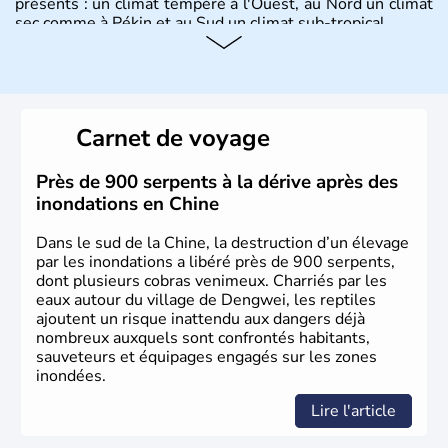
présents : un climat tempéré à l'Ouest, au Nord un climat
sec comme à Pékin et au Sud un climat sub-tropical.
Histoire et administration
La civilisation chinoise est l'une des plus anciennes et son
histoire a été nourrie d'une succession de nombreuses
Carnet de voyage
dynasties. La dynastie Qing a été la dernière à régner
jusqu'aux guerres de l'opium lorsque la Chine s'est
constituée comme nation et a retrouvé son indépendance
Près de 900 serpents à la dérive après des
en 1945. Illustre pays en matière d'inventions avant-
inondations en Chine
gardistes, la Chine a été la première utilisatrice du papier,
de l'imprimerie à caractères mobiles, de la boussole et de
Dans le sud de la Chine, la destruction d’un élevage
la poudre à canon.
par les inondations a libéré près de 900 serpents,
dont plusieurs cobras venimeux. Charriés par les
eaux autour du village de Dengwei, les reptiles
ajoutent un risque inattendu aux dangers déjà
nombreux auxquels sont confrontés habitants,
sauveteurs et équipages engagés sur les zones
inondées.
Lire l'article