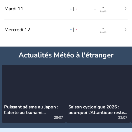
-
-
|
-
Mardi 11
-
km/h
-
-
|
-
Mercredi 12
-
km/h
Actualités Météo à l'étranger
Puissant séisme au Japon :
Saison cyclonique 2026 :
l’alerte au tsunami
pourquoi l’Atlantique reste
désormais levée
28/07
très calme à ce stade ?
22/07