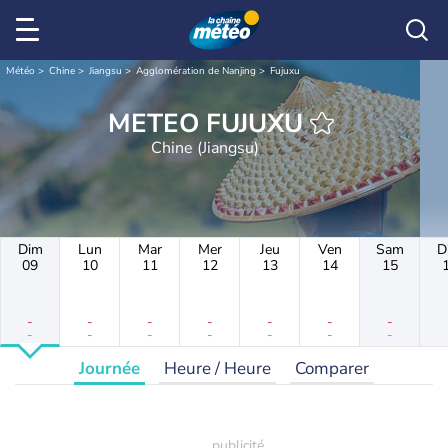
Météo
Chine
Jiangsu
Agglomération de Nanjing
Fujuxu
METEO FUJUXU
Chine (Jiangsu)
Dim
Lun
Mar
Mer
Jeu
Ven
Sam
D
09
10
11
12
13
14
15
-
-
-
-
-
-
-
-
-
-
-
-
-
-
Journée
Heure / Heure
Comparer