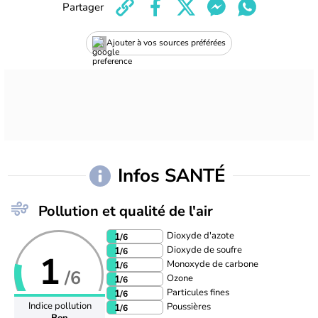
Partager
Ajouter à vos sources préférées
Infos SANTÉ
Pollution et qualité de l'air
Dioxyde d'azote
1
/6
Dioxyde de soufre
1
/6
1
Monoxyde de carbone
1
/6
/6
Ozone
1
/6
Particules fines
1
/6
Indice pollution
Poussières
1
/6
Bon