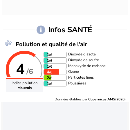
Infos SANTÉ
Pollution et qualité de l'air
Dioxyde d'azote
1
/6
Dioxyde de soufre
1
/6
4
Monoxyde de carbone
1
/6
/6
Ozone
4
/6
Particules fines
2
/6
Indice pollution
Poussières
1
/6
Mauvais
Données établies par
Copernicus AMS(2026)