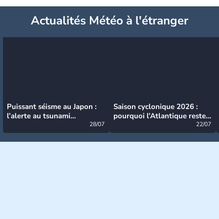
Actualités Météo à l'étranger
Puissant séisme au Japon :
Saison cyclonique 2026 :
l’alerte au tsunami
pourquoi l’Atlantique reste
désormais levée
28/07
très calme à ce stade ?
22/07