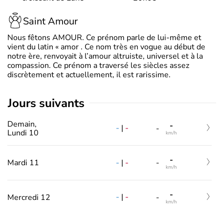
Saint Amour
Nous fêtons AMOUR. Ce prénom parle de lui-même et
vient du latin « amor . Ce nom très en vogue au début de
notre ère, renvoyait à l’amour altruiste, universel et à la
compassion. Ce prénom a traversé les siècles assez
discrètement et actuellement, il est rarissime.
jours suivants
Demain,
-
-
|
-
-
Lundi 10
km/h
-
-
|
-
Mardi 11
-
km/h
-
-
|
-
Mercredi 12
-
km/h