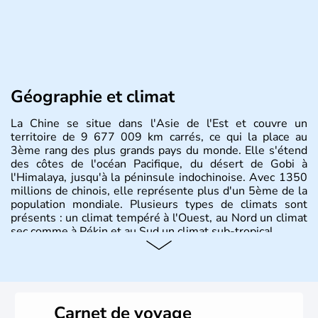
Géographie et climat
La Chine se situe dans l'Asie de l'Est et couvre un
territoire de 9 677 009 km carrés, ce qui la place au
3ème rang des plus grands pays du monde. Elle s'étend
des côtes de l'océan Pacifique, du désert de Gobi à
l'Himalaya, jusqu'à la péninsule indochinoise. Avec 1350
millions de chinois, elle représente plus d'un 5ème de la
population mondiale. Plusieurs types de climats sont
présents : un climat tempéré à l'Ouest, au Nord un climat
sec comme à Pékin et au Sud un climat sub-tropical.
Histoire et administration
La civilisation chinoise est l'une des plus anciennes et son
histoire a été nourrie d'une succession de nombreuses
Carnet de voyage
dynasties. La dynastie Qing a été la dernière à régner