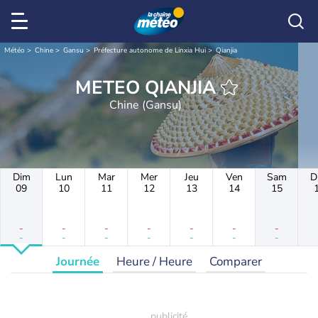
Météo
Chine
Gansu
Préfecture autonome de Linxia Hui
Qianjia
METEO QIANJIA
Chine (Gansu)
Dim
Lun
Mar
Mer
Jeu
Ven
Sam
D
09
10
11
12
13
14
15
-
-
-
-
-
-
-
-
-
-
-
-
-
-
Journée
Heure / Heure
Comparer