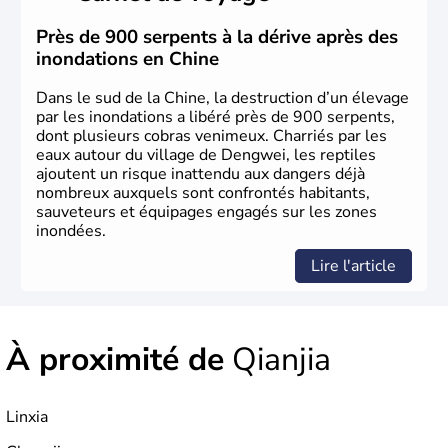
jusqu'aux guerres de l'opium lorsque la Chine s'est
constituée comme nation et a retrouvé son indépendance
Près de 900 serpents à la dérive après des
en 1945. Illustre pays en matière d'inventions avant-
inondations en Chine
gardistes, la Chine a été la première utilisatrice du papier,
de l'imprimerie à caractères mobiles, de la boussole et de
Dans le sud de la Chine, la destruction d’un élevage
la poudre à canon.
par les inondations a libéré près de 900 serpents,
dont plusieurs cobras venimeux. Charriés par les
eaux autour du village de Dengwei, les reptiles
ajoutent un risque inattendu aux dangers déjà
nombreux auxquels sont confrontés habitants,
sauveteurs et équipages engagés sur les zones
inondées.
Lire l'article
À proximité de
Qianjia
Linxia