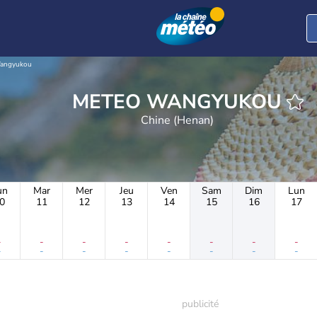
angyukou
METEO WANGYUKOU
Chine (Henan)
un
Mar
Mer
Jeu
Ven
Sam
Dim
Lun
0
11
12
13
14
15
16
17
-
-
-
-
-
-
-
-
-
-
-
-
-
-
-
-