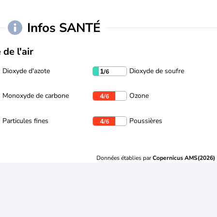
Infos SANTÉ
 de l'air
Dioxyde d'azote
Dioxyde de soufre
1
/6
Monoxyde de carbone
Ozone
4
/6
Particules fines
Poussières
4
/6
Données établies par
Copernicus AMS(2026)