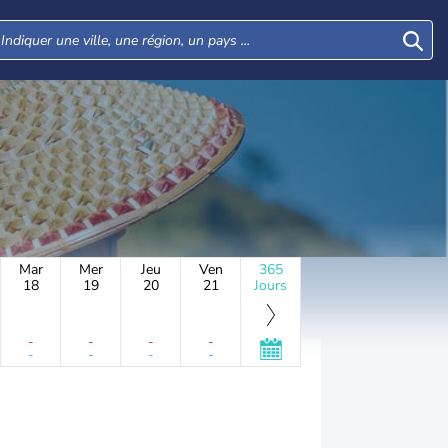
Mar
Mer
Jeu
Ven
365
18
19
20
21
Jours
-
-
-
-
-
-
-
-