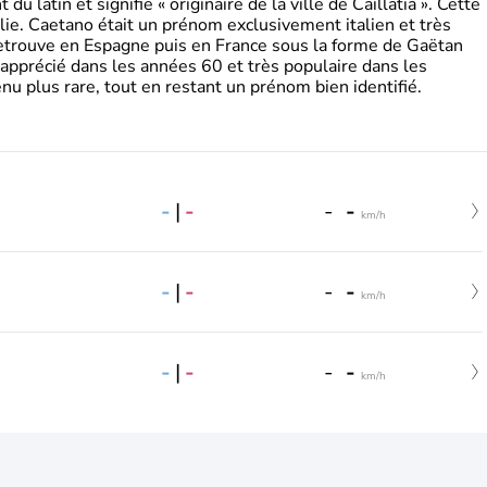
 latin et signifie « originaire de la ville de Caillatia ». Cette
lie. Caetano était un prénom exclusivement italien et très
retrouve en Espagne puis en France sous la forme de Gaëtan
 apprécié dans les années 60 et très populaire dans les
nu plus rare, tout en restant un prénom bien identifié.
-
|
-
-
-
km/h
-
|
-
-
-
km/h
-
|
-
-
-
km/h