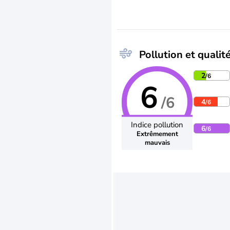
Pollution et qualité
2
/6
6
/6
4
/6
Indice pollution
6
/6
Extrêmement
mauvais