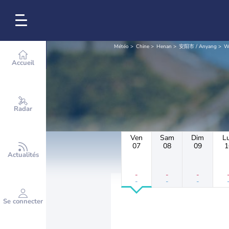
Météo
Chine
Henan
安阳市 / Anyang
W
Accueil
Radar
Ven
Sam
Dim
L
07
08
09
1
Actualités
-
-
-
-
-
-
Se connecter