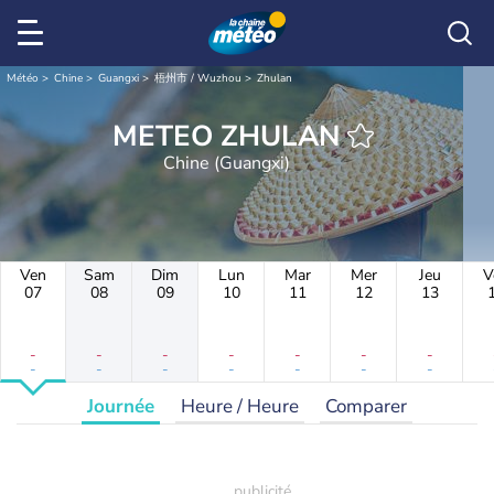
Météo
Chine
Guangxi
梧州市 / Wuzhou
Zhulan
METEO ZHULAN
Chine (Guangxi)
Ven
Sam
Dim
Lun
Mar
Mer
Jeu
V
07
08
09
10
11
12
13
-
-
-
-
-
-
-
-
-
-
-
-
-
-
Journée
Heure / Heure
Comparer