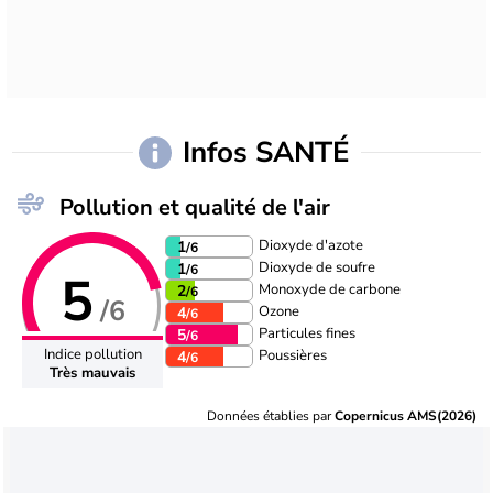
Infos SANTÉ
Pollution et qualité de l'air
Dioxyde d'azote
1
/6
Dioxyde de soufre
1
/6
5
Monoxyde de carbone
2
/6
/6
Ozone
4
/6
Particules fines
5
/6
Indice pollution
Poussières
4
/6
Très mauvais
Données établies par
Copernicus AMS(2026)