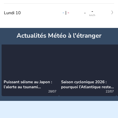
-
-
|
-
Lundi 10
-
km/h
Actualités Météo à l'étranger
Puissant séisme au Japon :
Saison cyclonique 2026 :
l’alerte au tsunami
pourquoi l’Atlantique reste
désormais levée
28/07
très calme à ce stade ?
22/07