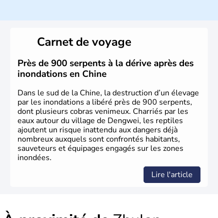
Histoire et administration
La civilisation chinoise est l'une des plus anciennes et son
histoire a été nourrie d'une succession de nombreuses
Carnet de voyage
dynasties. La dynastie Qing a été la dernière à régner
jusqu'aux guerres de l'opium lorsque la Chine s'est
constituée comme nation et a retrouvé son indépendance
Près de 900 serpents à la dérive après des
en 1945. Illustre pays en matière d'inventions avant-
inondations en Chine
gardistes, la Chine a été la première utilisatrice du papier,
de l'imprimerie à caractères mobiles, de la boussole et de
Dans le sud de la Chine, la destruction d’un élevage
la poudre à canon.
par les inondations a libéré près de 900 serpents,
dont plusieurs cobras venimeux. Charriés par les
eaux autour du village de Dengwei, les reptiles
ajoutent un risque inattendu aux dangers déjà
nombreux auxquels sont confrontés habitants,
sauveteurs et équipages engagés sur les zones
inondées.
Lire l'article