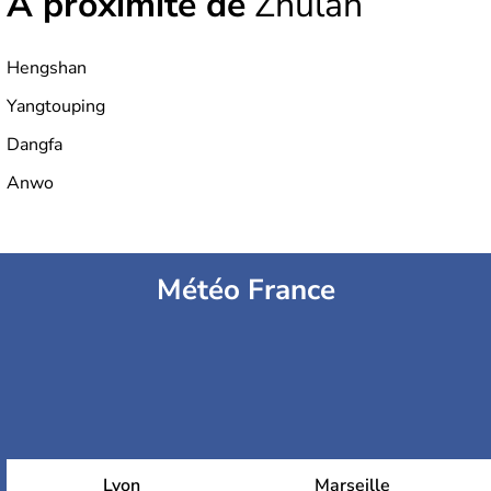
À proximité de
Zhulan
Hengshan
Yangtouping
Dangfa
Anwo
Météo France
Lyon
Marseille