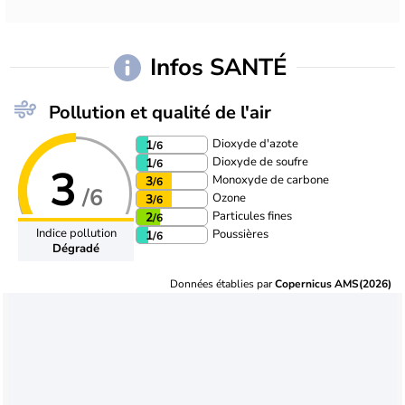
Infos SANTÉ
Pollution et qualité de l'air
Dioxyde d'azote
1
/6
Dioxyde de soufre
1
/6
3
Monoxyde de carbone
3
/6
/6
Ozone
3
/6
Particules fines
2
/6
Indice pollution
Poussières
1
/6
Dégradé
Données établies par
Copernicus AMS(2026)