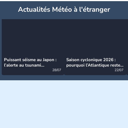
Actualités Météo à l'étranger
Puissant séisme au Japon :
Saison cyclonique 2026 :
l’alerte au tsunami
pourquoi l’Atlantique reste
désormais levée
28/07
très calme à ce stade ?
22/07