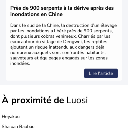
jusqu'aux guerres de l'opium lorsque la Chine s'est
constituée comme nation et a retrouvé son indépendance
Près de 900 serpents à la dérive après des
en 1945. Illustre pays en matière d'inventions avant-
inondations en Chine
gardistes, la Chine a été la première utilisatrice du papier,
de l'imprimerie à caractères mobiles, de la boussole et de
Dans le sud de la Chine, la destruction d’un élevage
la poudre à canon.
par les inondations a libéré près de 900 serpents,
dont plusieurs cobras venimeux. Charriés par les
eaux autour du village de Dengwei, les reptiles
ajoutent un risque inattendu aux dangers déjà
nombreux auxquels sont confrontés habitants,
sauveteurs et équipages engagés sur les zones
inondées.
Lire l'article
À proximité de
Luosi
Heyakou
Shaipan Baobao