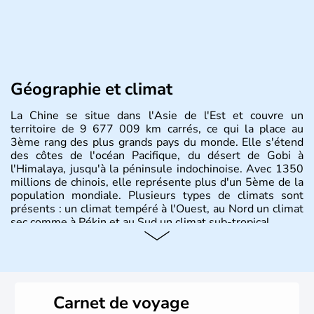
Géographie et climat
La Chine se situe dans l'Asie de l'Est et couvre un
territoire de 9 677 009 km carrés, ce qui la place au
3ème rang des plus grands pays du monde. Elle s'étend
des côtes de l'océan Pacifique, du désert de Gobi à
l'Himalaya, jusqu'à la péninsule indochinoise. Avec 1350
millions de chinois, elle représente plus d'un 5ème de la
population mondiale. Plusieurs types de climats sont
présents : un climat tempéré à l'Ouest, au Nord un climat
sec comme à Pékin et au Sud un climat sub-tropical.
Histoire et administration
La civilisation chinoise est l'une des plus anciennes et son
histoire a été nourrie d'une succession de nombreuses
Carnet de voyage
dynasties. La dynastie Qing a été la dernière à régner