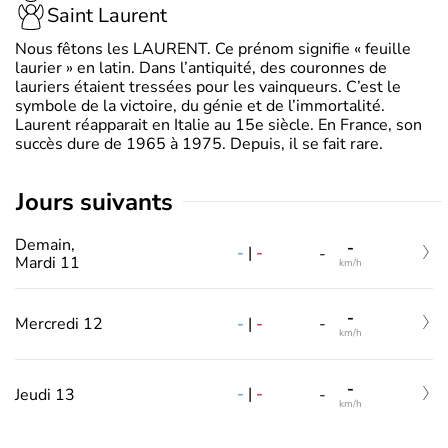
Saint Laurent
Nous fêtons les LAURENT. Ce prénom signifie « feuille
laurier » en latin. Dans l’antiquité, des couronnes de
lauriers étaient tressées pour les vainqueurs. C’est le
symbole de la victoire, du génie et de l’immortalité.
Laurent réapparait en Italie au 15e siècle. En France, son
succès dure de 1965 à 1975. Depuis, il se fait rare.
jours suivants
Demain,
-
-
|
-
-
Mardi 11
km/h
-
-
|
-
Mercredi 12
-
km/h
-
-
|
-
Jeudi 13
-
km/h