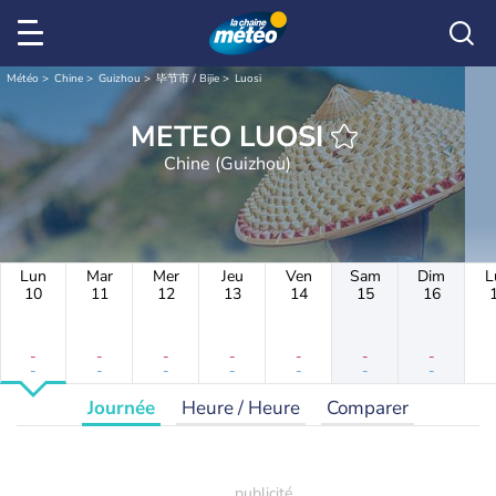
Météo
Chine
Guizhou
毕节市 / Bijie
Luosi
METEO LUOSI
Chine (Guizhou)
Lun
Mar
Mer
Jeu
Ven
Sam
Dim
L
10
11
12
13
14
15
16
-
-
-
-
-
-
-
-
-
-
-
-
-
-
Journée
Heure / Heure
Comparer