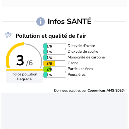
Infos SANTÉ
Pollution et qualité de l'air
Dioxyde d'azote
1
/6
Dioxyde de soufre
1
/6
3
Monoxyde de carbone
1
/6
/6
Ozone
3
/6
Particules fines
2
/6
Indice pollution
Poussières
1
/6
Dégradé
Données établies par
Copernicus AMS(2026)