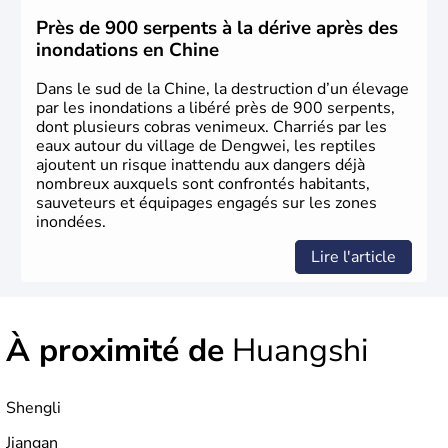
jusqu'aux guerres de l'opium lorsque la Chine s'est
constituée comme nation et a retrouvé son indépendance
Près de 900 serpents à la dérive après des
en 1945. Illustre pays en matière d'inventions avant-
inondations en Chine
gardistes, la Chine a été la première utilisatrice du papier,
de l'imprimerie à caractères mobiles, de la boussole et de
Dans le sud de la Chine, la destruction d’un élevage
la poudre à canon.
par les inondations a libéré près de 900 serpents,
dont plusieurs cobras venimeux. Charriés par les
eaux autour du village de Dengwei, les reptiles
ajoutent un risque inattendu aux dangers déjà
nombreux auxquels sont confrontés habitants,
sauveteurs et équipages engagés sur les zones
inondées.
Lire l'article
À proximité de
Huangshi
Shengli
Jiangan