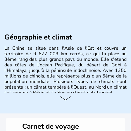
Géographie et climat
La Chine se situe dans l'Asie de l'Est et couvre un
territoire de 9 677 009 km carrés, ce qui la place au
3ème rang des plus grands pays du monde. Elle s'étend
des côtes de l'océan Pacifique, du désert de Gobi à
l'Himalaya, jusqu'à la péninsule indochinoise. Avec 1350
millions de chinois, elle représente plus d'un 5ème de la
population mondiale. Plusieurs types de climats sont
présents : un climat tempéré à l'Ouest, au Nord un climat
sec comme à Pékin et au Sud un climat sub-tropical.
Histoire et administration
La civilisation chinoise est l'une des plus anciennes et son
histoire a été nourrie d'une succession de nombreuses
Carnet de voyage
dynasties. La dynastie Qing a été la dernière à régner