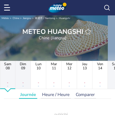
Météo
Chine
Jiangsu
南通市 / Nantong
Huangshi
METEO HUANGSHI
Chine (Jiangsu)
Sam
Dim
Lun
Mar
Mer
Jeu
Ven
S
08
09
10
11
12
13
14
-
-
-
-
-
-
-
-
-
-
-
-
-
-
Journée
Heure / Heure
Comparer