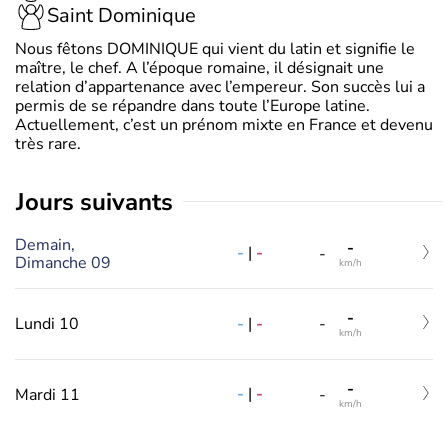
Saint Dominique
Nous fêtons DOMINIQUE qui vient du latin et signifie le
maître, le chef. A l’époque romaine, il désignait une
relation d’appartenance avec l’empereur. Son succès lui a
permis de se répandre dans toute l’Europe latine.
Actuellement, c’est un prénom mixte en France et devenu
très rare.
jours suivants
Demain,
-
-
|
-
-
Dimanche 09
km/h
-
-
|
-
Lundi 10
-
km/h
-
-
|
-
Mardi 11
-
km/h