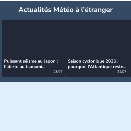
Actualités Météo à l'étranger
Puissant séisme au Japon :
Saison cyclonique 2026 :
l’alerte au tsunami
pourquoi l’Atlantique reste
désormais levée
28/07
très calme à ce stade ?
22/07