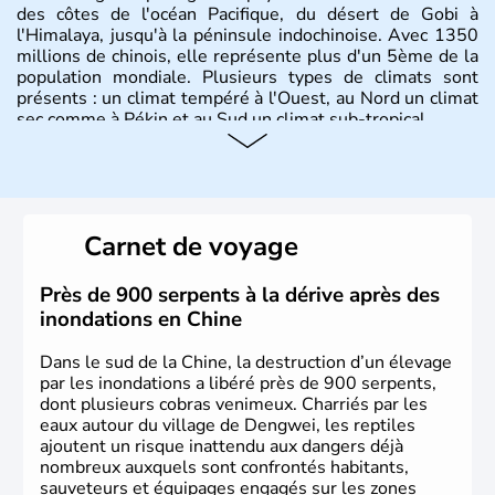
des côtes de l'océan Pacifique, du désert de Gobi à
l'Himalaya, jusqu'à la péninsule indochinoise. Avec 1350
millions de chinois, elle représente plus d'un 5ème de la
population mondiale. Plusieurs types de climats sont
présents : un climat tempéré à l'Ouest, au Nord un climat
sec comme à Pékin et au Sud un climat sub-tropical.
Histoire et administration
La civilisation chinoise est l'une des plus anciennes et son
histoire a été nourrie d'une succession de nombreuses
Carnet de voyage
dynasties. La dynastie Qing a été la dernière à régner
jusqu'aux guerres de l'opium lorsque la Chine s'est
constituée comme nation et a retrouvé son indépendance
Près de 900 serpents à la dérive après des
en 1945. Illustre pays en matière d'inventions avant-
inondations en Chine
gardistes, la Chine a été la première utilisatrice du papier,
de l'imprimerie à caractères mobiles, de la boussole et de
Dans le sud de la Chine, la destruction d’un élevage
la poudre à canon.
par les inondations a libéré près de 900 serpents,
dont plusieurs cobras venimeux. Charriés par les
eaux autour du village de Dengwei, les reptiles
ajoutent un risque inattendu aux dangers déjà
nombreux auxquels sont confrontés habitants,
sauveteurs et équipages engagés sur les zones