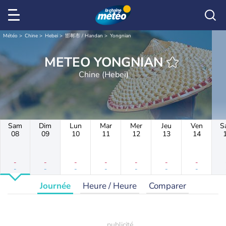
Météo
Chine
Hebei
邯郸市 / Handan
Yongnian
METEO YONGNIAN
Chine (Hebei)
Sam
Dim
Lun
Mar
Mer
Jeu
Ven
S
08
09
10
11
12
13
14
-
-
-
-
-
-
-
-
-
-
-
-
-
-
Journée
Heure / Heure
Comparer