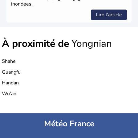
inondées.
Lire l'article
À proximité de
Yongnian
Shahe
Guangfu
Handan
Wu'an
Météo France