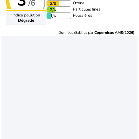
3
/6
Ozone
3
/6
Particules fines
2
/6
Indice pollution
Poussières
1
/6
Dégradé
Données établies par
Copernicus AMS(2026)