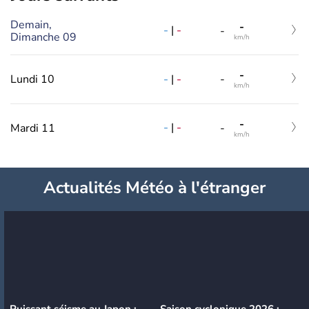
Demain,
-
-
|
-
-
Dimanche 09
km/h
-
-
|
-
Lundi 10
-
km/h
-
-
|
-
Mardi 11
-
km/h
Actualités Météo à l'étranger
Puissant séisme au Japon :
Saison cyclonique 2026 :