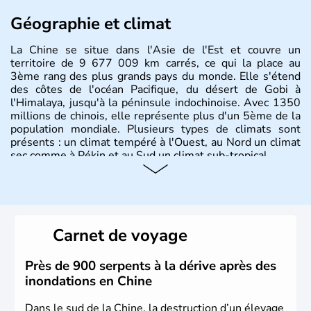
Géographie et climat
La Chine se situe dans l'Asie de l'Est et couvre un
territoire de 9 677 009 km carrés, ce qui la place au
3ème rang des plus grands pays du monde. Elle s'étend
des côtes de l'océan Pacifique, du désert de Gobi à
l'Himalaya, jusqu'à la péninsule indochinoise. Avec 1350
millions de chinois, elle représente plus d'un 5ème de la
population mondiale. Plusieurs types de climats sont
présents : un climat tempéré à l'Ouest, au Nord un climat
sec comme à Pékin et au Sud un climat sub-tropical.
Histoire et administration
La civilisation chinoise est l'une des plus anciennes et son
histoire a été nourrie d'une succession de nombreuses
Carnet de voyage
dynasties. La dynastie Qing a été la dernière à régner
jusqu'aux guerres de l'opium lorsque la Chine s'est
constituée comme nation et a retrouvé son indépendance
Près de 900 serpents à la dérive après des
en 1945. Illustre pays en matière d'inventions avant-
inondations en Chine
gardistes, la Chine a été la première utilisatrice du papier,
de l'imprimerie à caractères mobiles, de la boussole et de
Dans le sud de la Chine, la destruction d’un élevage