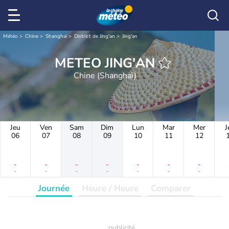
Météo
Chine
Shanghaï
District de Jing'an
Jing'an
METEO JING'AN
Chine (Shanghaï)
Jeu
Ven
Sam
Dim
Lun
Mar
Mer
J
06
07
08
09
10
11
12
-
-
-
-
-
-
-
-
-
-
-
-
-
-
Journée
Heure / Heure
Comparer