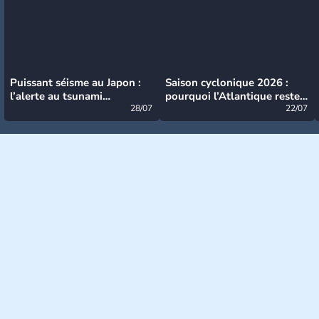
Puissant séisme au Japon :
Saison cyclonique 2026 :
l’alerte au tsunami
pourquoi l’Atlantique reste
désormais levée
28/07
très calme à ce stade ?
22/07