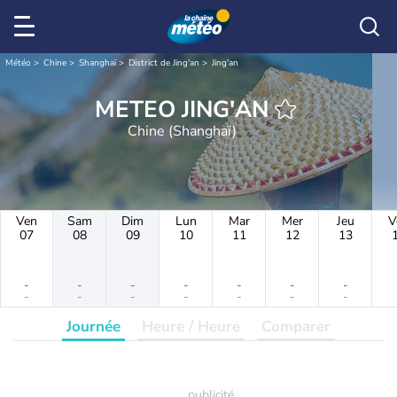
Météo
Chine
Shanghaï
District de Jing'an
Jing'an
METEO JING'AN
Chine (Shanghaï)
Ven
Sam
Dim
Lun
Mar
Mer
Jeu
V
07
08
09
10
11
12
13
-
-
-
-
-
-
-
-
-
-
-
-
-
-
Journée
Heure / Heure
Comparer