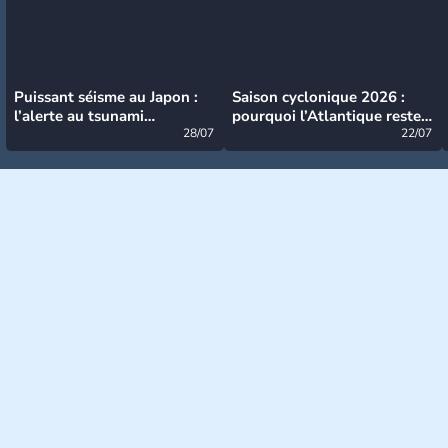
Puissant séisme au Japon :
Saison cyclonique 2026 :
l’alerte au tsunami
pourquoi l’Atlantique reste
désormais levée
28/07
très calme à ce stade ?
22/07