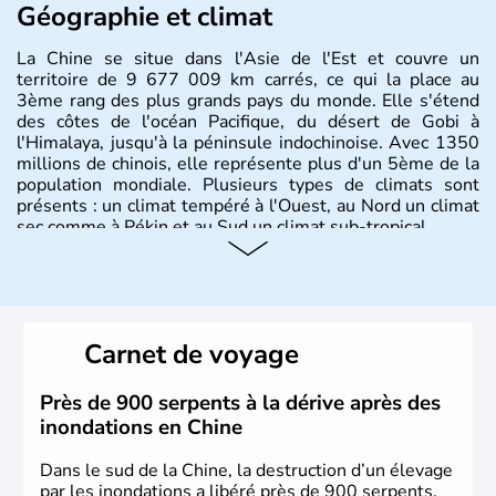
Géographie et climat
La Chine se situe dans l'Asie de l'Est et couvre un
territoire de 9 677 009 km carrés, ce qui la place au
3ème rang des plus grands pays du monde. Elle s'étend
des côtes de l'océan Pacifique, du désert de Gobi à
l'Himalaya, jusqu'à la péninsule indochinoise. Avec 1350
millions de chinois, elle représente plus d'un 5ème de la
population mondiale. Plusieurs types de climats sont
présents : un climat tempéré à l'Ouest, au Nord un climat
sec comme à Pékin et au Sud un climat sub-tropical.
Histoire et administration
La civilisation chinoise est l'une des plus anciennes et son
histoire a été nourrie d'une succession de nombreuses
Carnet de voyage
dynasties. La dynastie Qing a été la dernière à régner
jusqu'aux guerres de l'opium lorsque la Chine s'est
constituée comme nation et a retrouvé son indépendance
Près de 900 serpents à la dérive après des
en 1945. Illustre pays en matière d'inventions avant-
inondations en Chine
gardistes, la Chine a été la première utilisatrice du papier,
de l'imprimerie à caractères mobiles, de la boussole et de
Dans le sud de la Chine, la destruction d’un élevage
la poudre à canon.
par les inondations a libéré près de 900 serpents,