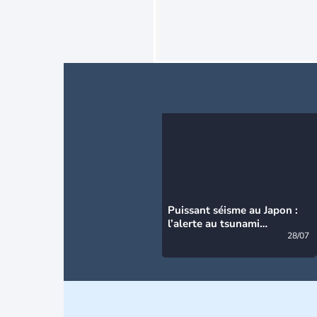
Puissant séisme au Japon :
l’alerte au tsunami
désormais levée
28/07