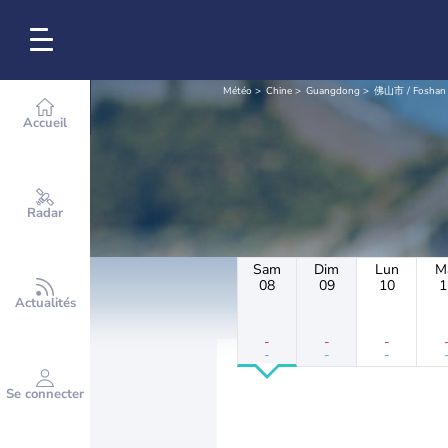
Météo
Chine
Guangdong
佛山市 / Foshan
Accueil
Radar
Sam
Dim
Lun
M
08
09
10
1
Actualités
-
-
-
-
-
-
Se connecter