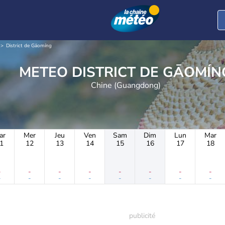
District de Gāomíng
METEO DISTRICT DE GĀOMÍ
Chine (Guangdong)
ar
Mer
Jeu
Ven
Sam
Dim
Lun
Mar
1
12
13
14
15
16
17
18
-
-
-
-
-
-
-
-
-
-
-
-
-
-
-
-