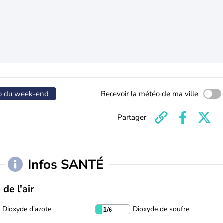
o du week-end
Recevoir la météo de ma ville
Partager
Infos SANTÉ
 de l'air
Dioxyde d'azote
Dioxyde de soufre
1
/6