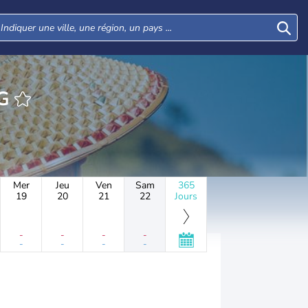
NG
Mer
Jeu
Ven
Sam
365
19
20
21
22
Jours
-
-
-
-
-
-
-
-