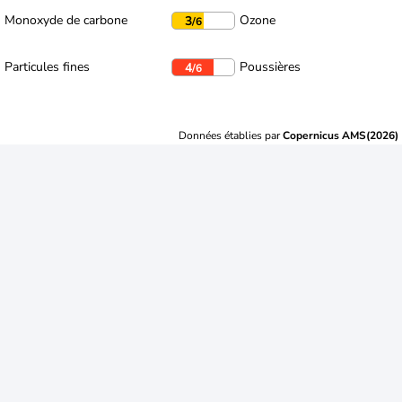
Monoxyde de carbone
Ozone
3
/6
Particules fines
Poussières
4
/6
Données établies par
Copernicus AMS(2026)