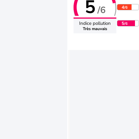
5
/6
4
/6
Indice pollution
5
/6
Très mauvais