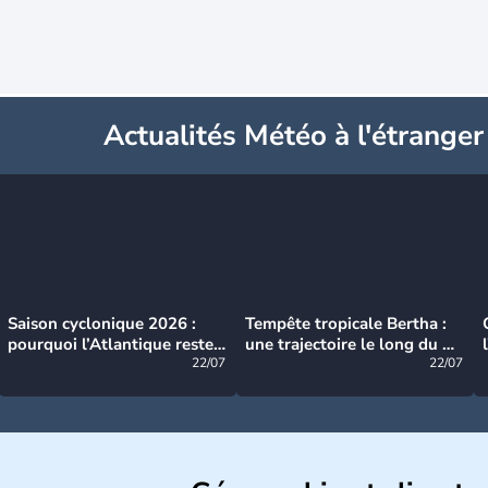
Actualités Météo à l'étranger
Saison cyclonique 2026 :
Tempête tropicale Bertha :
pourquoi l’Atlantique reste
une trajectoire le long du du
très calme à ce stade ?
22/07
littoral américain
22/07