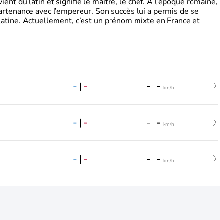
t du latin et signifie le maître, le chef. A l’époque romaine,
partenance avec l’empereur. Son succès lui a permis de se
latine. Actuellement, c’est un prénom mixte en France et
-
|
-
-
-
km/h
-
|
-
-
-
km/h
-
|
-
-
-
km/h