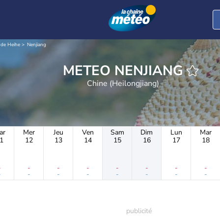
 de Heihe
Nenjiang
METEO NENJIANG
Chine (Heilongjiang)
ar
Mer
Jeu
Ven
Sam
Dim
Lun
Mar
1
12
13
14
15
16
17
18
-
-
-
-
-
-
-
-
-
-
-
-
-
-
-
-