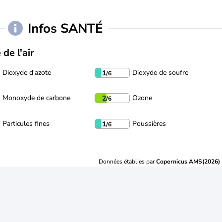
Infos SANTÉ
 de l'air
Dioxyde d'azote
Dioxyde de soufre
1
/6
Monoxyde de carbone
Ozone
2
/6
Particules fines
Poussières
1
/6
Données établies par
Copernicus AMS(2026)