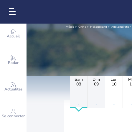
Météo
Chine
Heilongjiang
Agglomération
Accueil
Radar
Sam
Dim
Lun
M
08
09
10
1
Actualités
-
-
-
-
-
-
Se connecter