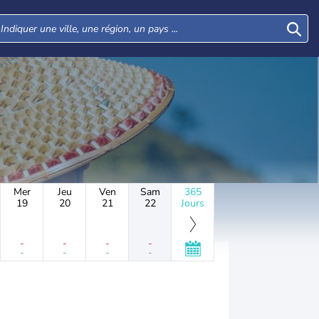
Mer
Jeu
Ven
Sam
365
19
20
21
22
Jours
-
-
-
-
-
-
-
-