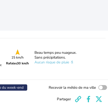
Beau temps peu nuageux.
Sans précipitations.
15 km/h
Aucun risque de pluie
Rafales
30 km/h
nt
o du week-end
Recevoir la météo de ma ville
Partager