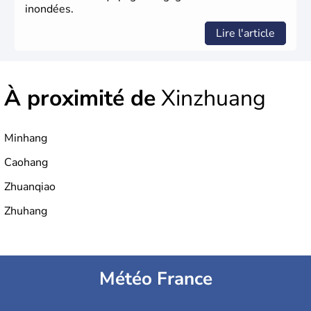
inondées.
Lire l'article
À proximité de
Xinzhuang
Minhang
Caohang
Zhuanqiao
Zhuhang
Météo France