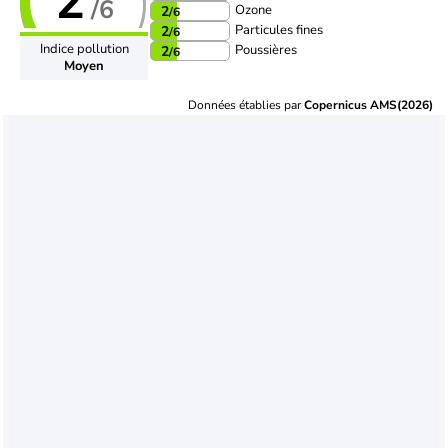
2
/6
Ozone
2
/6
Particules fines
2
/6
Indice pollution
Poussières
2
/6
Moyen
Données établies par
Copernicus AMS(2026)