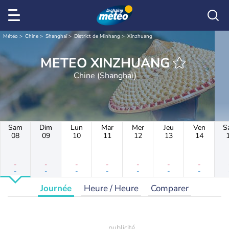
Météo
Chine
Shanghaï
District de Minhang
Xinzhuang
METEO XINZHUANG
Chine (Shanghaï)
Sam
Dim
Lun
Mar
Mer
Jeu
Ven
S
08
09
10
11
12
13
14
-
-
-
-
-
-
-
-
-
-
-
-
-
-
Journée
Heure / Heure
Comparer