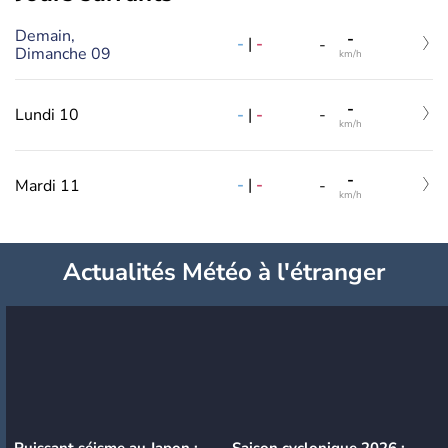
Demain,
-
-
|
-
-
Dimanche 09
km/h
-
-
|
-
Lundi 10
-
km/h
-
-
|
-
Mardi 11
-
km/h
Actualités Météo à l'étranger
Puissant séisme au Japon :
Saison cyclonique 2026 :