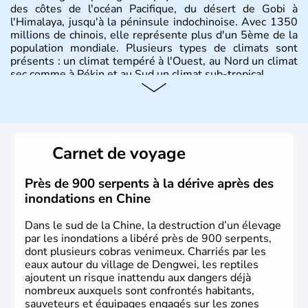
des côtes de l'océan Pacifique, du désert de Gobi à
l'Himalaya, jusqu'à la péninsule indochinoise. Avec 1350
millions de chinois, elle représente plus d'un 5ème de la
population mondiale. Plusieurs types de climats sont
présents : un climat tempéré à l'Ouest, au Nord un climat
sec comme à Pékin et au Sud un climat sub-tropical.
Histoire et administration
La civilisation chinoise est l'une des plus anciennes et son
histoire a été nourrie d'une succession de nombreuses
Carnet de voyage
dynasties. La dynastie Qing a été la dernière à régner
jusqu'aux guerres de l'opium lorsque la Chine s'est
constituée comme nation et a retrouvé son indépendance
Près de 900 serpents à la dérive après des
en 1945. Illustre pays en matière d'inventions avant-
inondations en Chine
gardistes, la Chine a été la première utilisatrice du papier,
de l'imprimerie à caractères mobiles, de la boussole et de
Dans le sud de la Chine, la destruction d’un élevage
la poudre à canon.
par les inondations a libéré près de 900 serpents,
dont plusieurs cobras venimeux. Charriés par les
eaux autour du village de Dengwei, les reptiles
ajoutent un risque inattendu aux dangers déjà
nombreux auxquels sont confrontés habitants,
sauveteurs et équipages engagés sur les zones