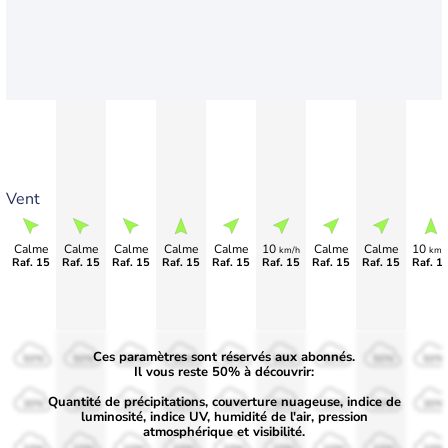
Vent
Calme
Calme
Calme
Calme
Calme
10
Calme
Calme
10
km/h
km/
Raf. 15
Raf. 15
Raf. 15
Raf. 15
Raf. 15
Raf. 15
Raf. 15
Raf. 15
Raf. 1
Ces paramètres sont réservés aux abonnés.
50%
50%
50%
50%
50%
50%
50%
50%
50%
Il vous reste 50% à découvrir:
Quantité de précipitations, couverture nuageuse, indice de
30%
30%
30%
30%
30%
30%
30%
30%
30%
luminosité, indice UV, humidité de l'air, pression
atmosphérique et visibilité.