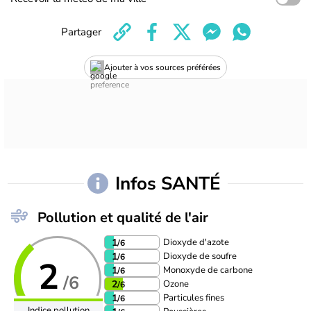
Partager
Ajouter à vos sources préférées
Infos SANTÉ
Pollution et qualité de l'air
Dioxyde d'azote
1
/6
Dioxyde de soufre
1
/6
2
Monoxyde de carbone
1
/6
/6
Ozone
2
/6
Particules fines
1
/6
Indice pollution