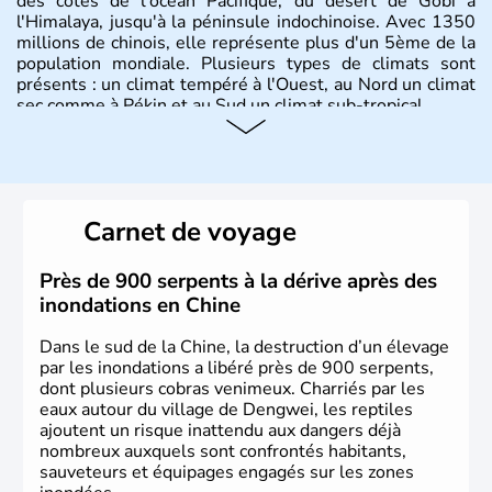
des côtes de l'océan Pacifique, du désert de Gobi à
l'Himalaya, jusqu'à la péninsule indochinoise. Avec 1350
millions de chinois, elle représente plus d'un 5ème de la
population mondiale. Plusieurs types de climats sont
présents : un climat tempéré à l'Ouest, au Nord un climat
sec comme à Pékin et au Sud un climat sub-tropical.
Histoire et administration
La civilisation chinoise est l'une des plus anciennes et son
histoire a été nourrie d'une succession de nombreuses
Carnet de voyage
dynasties. La dynastie Qing a été la dernière à régner
jusqu'aux guerres de l'opium lorsque la Chine s'est
constituée comme nation et a retrouvé son indépendance
Près de 900 serpents à la dérive après des
en 1945. Illustre pays en matière d'inventions avant-
inondations en Chine
gardistes, la Chine a été la première utilisatrice du papier,
de l'imprimerie à caractères mobiles, de la boussole et de
Dans le sud de la Chine, la destruction d’un élevage
la poudre à canon.
par les inondations a libéré près de 900 serpents,
dont plusieurs cobras venimeux. Charriés par les
eaux autour du village de Dengwei, les reptiles
ajoutent un risque inattendu aux dangers déjà
nombreux auxquels sont confrontés habitants,
sauveteurs et équipages engagés sur les zones