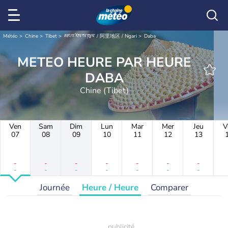
Météo
Chine
Tibet
མངའ་རིས་ས་ཁུལ་ / 阿里地区 / Ngari
Daba
METEO HEURE PAR HEURE
DABA
Chine (Tibet)
Ven
Sam
Dim
Lun
Mar
Mer
Jeu
V
07
08
09
10
11
12
13
-
-
-
-
-
-
-
-
-
-
-
-
-
-
Journée
Heure / Heure
Comparer