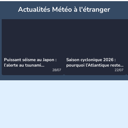
Actualités Météo à l'étranger
Puissant séisme au Japon :
Saison cyclonique 2026 :
l’alerte au tsunami
pourquoi l’Atlantique reste
désormais levée
28/07
très calme à ce stade ?
22/07