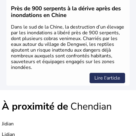
jusqu'aux guerres de l'opium lorsque la Chine s'est
constituée comme nation et a retrouvé son indépendance
Près de 900 serpents à la dérive après des
en 1945. Illustre pays en matière d'inventions avant-
inondations en Chine
gardistes, la Chine a été la première utilisatrice du papier,
de l'imprimerie à caractères mobiles, de la boussole et de
Dans le sud de la Chine, la destruction d’un élevage
la poudre à canon.
par les inondations a libéré près de 900 serpents,
dont plusieurs cobras venimeux. Charriés par les
eaux autour du village de Dengwei, les reptiles
ajoutent un risque inattendu aux dangers déjà
nombreux auxquels sont confrontés habitants,
sauveteurs et équipages engagés sur les zones
inondées.
Lire l'article
À proximité de
Chendian
Jidian
Lidian