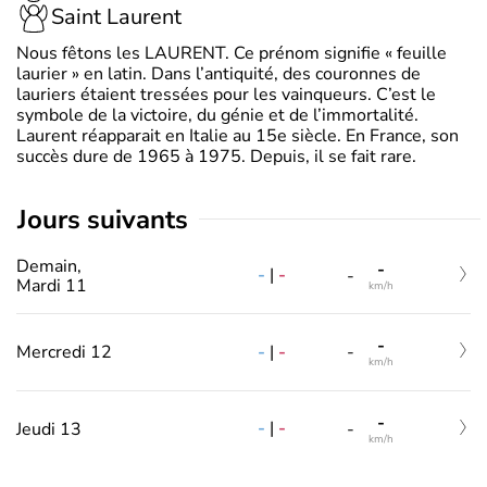
Saint Laurent
Nous fêtons les LAURENT. Ce prénom signifie « feuille
laurier » en latin. Dans l’antiquité, des couronnes de
lauriers étaient tressées pour les vainqueurs. C’est le
symbole de la victoire, du génie et de l’immortalité.
Laurent réapparait en Italie au 15e siècle. En France, son
succès dure de 1965 à 1975. Depuis, il se fait rare.
jours suivants
Demain,
-
-
|
-
-
Mardi 11
km/h
-
-
|
-
Mercredi 12
-
km/h
-
-
|
-
Jeudi 13
-
km/h