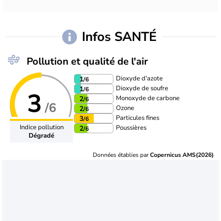
Infos SANTÉ
Pollution et qualité de l'air
Dioxyde d'azote
1
/6
Dioxyde de soufre
1
/6
3
Monoxyde de carbone
2
/6
/6
Ozone
2
/6
Particules fines
3
/6
Indice pollution
Poussières
2
/6
Dégradé
Données établies par
Copernicus AMS(2026)