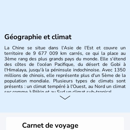
Géographie et climat
La Chine se situe dans l'Asie de l'Est et couvre un
territoire de 9 677 009 km carrés, ce qui la place au
3ème rang des plus grands pays du monde. Elle s'étend
des côtes de l'océan Pacifique, du désert de Gobi à
l'Himalaya, jusqu'à la péninsule indochinoise. Avec 1350
millions de chinois, elle représente plus d'un 5ème de la
population mondiale. Plusieurs types de climats sont
présents : un climat tempéré à l'Ouest, au Nord un climat
sec comme à Pékin et au Sud un climat sub-tropical.
Histoire et administration
La civilisation chinoise est l'une des plus anciennes et son
histoire a été nourrie d'une succession de nombreuses
Carnet de voyage
dynasties. La dynastie Qing a été la dernière à régner