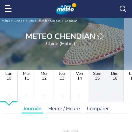
Météo
Chine
Hubei
孝感市 / Xiaogan
Chendian
METEO CHENDIAN
Chine (Hubei)
Lun
Mar
Mer
Jeu
Ven
Sam
Dim
L
10
11
12
13
14
15
16
-
-
-
-
-
-
-
-
-
-
-
-
-
-
Journée
Heure / Heure
Comparer