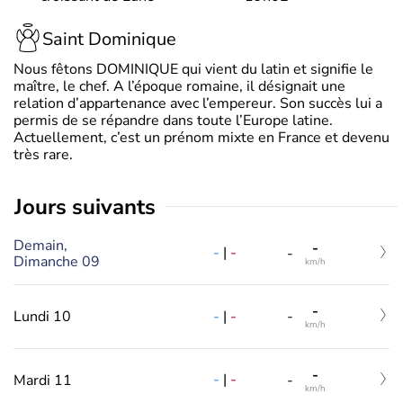
Saint Dominique
Nous fêtons DOMINIQUE qui vient du latin et signifie le
maître, le chef. A l’époque romaine, il désignait une
relation d’appartenance avec l’empereur. Son succès lui a
permis de se répandre dans toute l’Europe latine.
Actuellement, c’est un prénom mixte en France et devenu
très rare.
jours suivants
Demain,
-
-
|
-
-
Dimanche 09
km/h
-
-
|
-
Lundi 10
-
km/h
-
-
|
-
Mardi 11
-
km/h