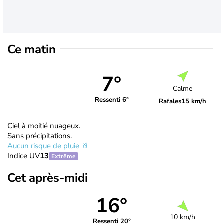
Ce matin
7°
Calme
Ressenti 6°
Rafales
15 km/h
Ciel à moitié nuageux.
Sans précipitations.
Aucun risque de pluie
Indice UV
13
Extrême
Cet après-midi
16°
10 km/h
Ressenti 20°