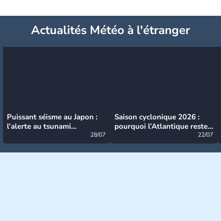
Actualités Météo à l'étranger
Puissant séisme au Japon :
Saison cyclonique 2026 :
l’alerte au tsunami
pourquoi l’Atlantique reste
désormais levée
28/07
très calme à ce stade ?
22/07