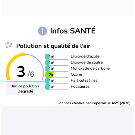
Infos SANTÉ
Pollution et qualité de l'air
Dioxyde d'azote
1
/6
Dioxyde de soufre
1
/6
3
Monoxyde de carbone
1
/6
/6
Ozone
2
/6
Particules fines
1
/6
Indice pollution
Poussières
1
/6
Dégradé
Données établies par
Copernicus AMS(2026)