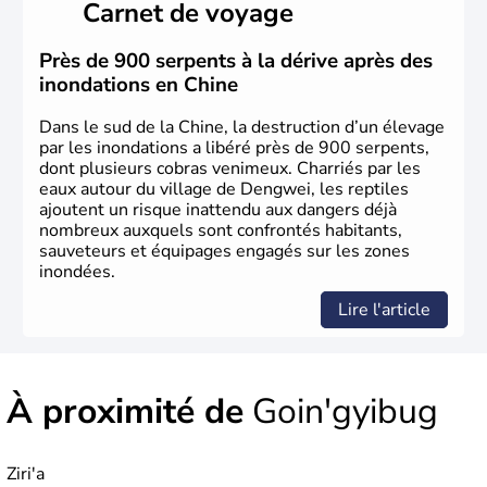
Carnet de voyage
dynasties. La dynastie Qing a été la dernière à régner
jusqu'aux guerres de l'opium lorsque la Chine s'est
constituée comme nation et a retrouvé son indépendance
Près de 900 serpents à la dérive après des
en 1945. Illustre pays en matière d'inventions avant-
inondations en Chine
gardistes, la Chine a été la première utilisatrice du papier,
de l'imprimerie à caractères mobiles, de la boussole et de
Dans le sud de la Chine, la destruction d’un élevage
la poudre à canon.
par les inondations a libéré près de 900 serpents,
dont plusieurs cobras venimeux. Charriés par les
eaux autour du village de Dengwei, les reptiles
ajoutent un risque inattendu aux dangers déjà
nombreux auxquels sont confrontés habitants,
sauveteurs et équipages engagés sur les zones
inondées.
Lire l'article
À proximité de
Goin'gyibug
Ziri'a