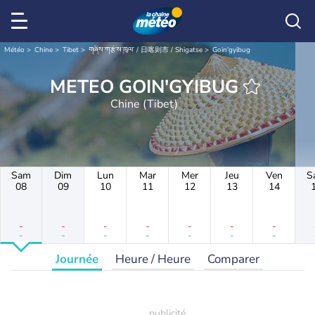
Météo
Chine
Tibet
གཞིས་ཀ་རྩེ་ས་ཁུལ་ / 日喀则市 / Shigatse
Goin'gyibug
METEO GOIN'GYIBUG
Chine (Tibet)
Sam
Dim
Lun
Mar
Mer
Jeu
Ven
S
08
09
10
11
12
13
14
-
-
-
-
-
-
-
-
-
-
-
-
-
-
Journée
Heure / Heure
Comparer