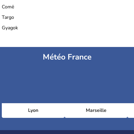
Comë
Targo
Gyagok
Météo France
Lyon
Marseille