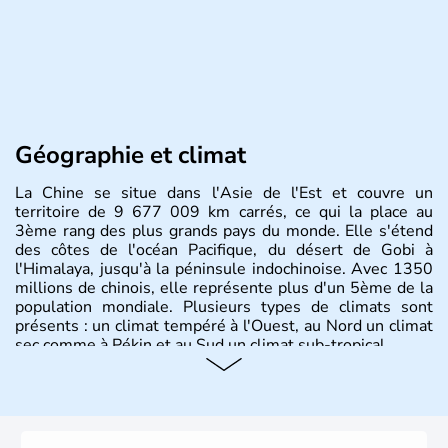
Géographie et climat
La Chine se situe dans l'Asie de l'Est et couvre un
territoire de 9 677 009 km carrés, ce qui la place au
3ème rang des plus grands pays du monde. Elle s'étend
des côtes de l'océan Pacifique, du désert de Gobi à
l'Himalaya, jusqu'à la péninsule indochinoise. Avec 1350
millions de chinois, elle représente plus d'un 5ème de la
population mondiale. Plusieurs types de climats sont
présents : un climat tempéré à l'Ouest, au Nord un climat
sec comme à Pékin et au Sud un climat sub-tropical.
Histoire et administration
La civilisation chinoise est l'une des plus anciennes et son
histoire a été nourrie d'une succession de nombreuses