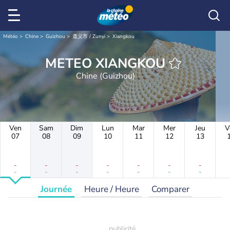
Météo
Chine
Guizhou
遵义市 / Zunyi
Xiangkou
METEO XIANGKOU
Chine (Guizhou)
Ven
Sam
Dim
Lun
Mar
Mer
Jeu
V
07
08
09
10
11
12
13
-
-
-
-
-
-
-
-
-
-
-
-
-
-
Journée
Heure / Heure
Comparer