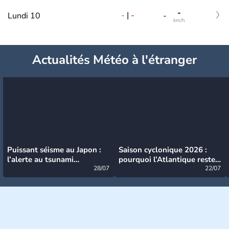
-
-
|
-
Lundi 10
-
km/h
Actualités Météo à l'étranger
Puissant séisme au Japon :
Saison cyclonique 2026 :
l’alerte au tsunami
pourquoi l’Atlantique reste
désormais levée
28/07
très calme à ce stade ?
22/07