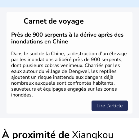
La civilisation chinoise est l'une des plus anciennes et son
histoire a été nourrie d'une succession de nombreuses
Carnet de voyage
dynasties. La dynastie Qing a été la dernière à régner
jusqu'aux guerres de l'opium lorsque la Chine s'est
constituée comme nation et a retrouvé son indépendance
Près de 900 serpents à la dérive après des
en 1945. Illustre pays en matière d'inventions avant-
inondations en Chine
gardistes, la Chine a été la première utilisatrice du papier,
de l'imprimerie à caractères mobiles, de la boussole et de
Dans le sud de la Chine, la destruction d’un élevage
la poudre à canon.
par les inondations a libéré près de 900 serpents,
dont plusieurs cobras venimeux. Charriés par les
eaux autour du village de Dengwei, les reptiles
ajoutent un risque inattendu aux dangers déjà
nombreux auxquels sont confrontés habitants,
sauveteurs et équipages engagés sur les zones
inondées.
Lire l'article
À proximité de
Xiangkou