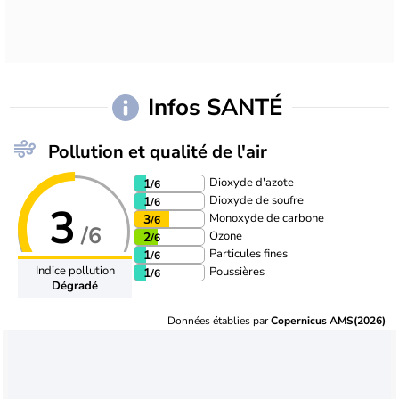
Infos SANTÉ
Pollution et qualité de l'air
Dioxyde d'azote
1
/6
Dioxyde de soufre
1
/6
3
Monoxyde de carbone
3
/6
/6
Ozone
2
/6
Particules fines
1
/6
Indice pollution
Poussières
1
/6
Dégradé
Données établies par
Copernicus AMS(2026)