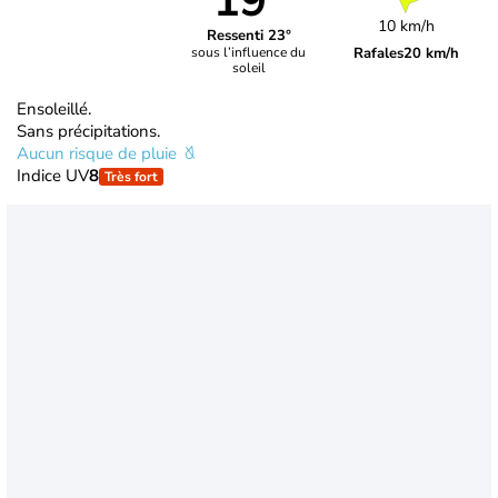
19°
10 km/h
Ressenti 23°
Rafales
20 km/h
sous l’influence du
soleil
Ensoleillé.
Sans précipitations.
Aucun risque de pluie
Indice UV
8
Très fort