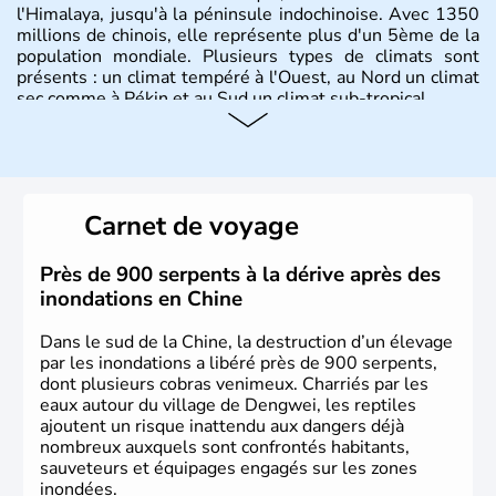
l'Himalaya, jusqu'à la péninsule indochinoise. Avec 1350
millions de chinois, elle représente plus d'un 5ème de la
population mondiale. Plusieurs types de climats sont
présents : un climat tempéré à l'Ouest, au Nord un climat
sec comme à Pékin et au Sud un climat sub-tropical.
Histoire et administration
La civilisation chinoise est l'une des plus anciennes et son
histoire a été nourrie d'une succession de nombreuses
Carnet de voyage
dynasties. La dynastie Qing a été la dernière à régner
jusqu'aux guerres de l'opium lorsque la Chine s'est
constituée comme nation et a retrouvé son indépendance
Près de 900 serpents à la dérive après des
en 1945. Illustre pays en matière d'inventions avant-
inondations en Chine
gardistes, la Chine a été la première utilisatrice du papier,
de l'imprimerie à caractères mobiles, de la boussole et de
Dans le sud de la Chine, la destruction d’un élevage
la poudre à canon.
par les inondations a libéré près de 900 serpents,
dont plusieurs cobras venimeux. Charriés par les
eaux autour du village de Dengwei, les reptiles
ajoutent un risque inattendu aux dangers déjà
nombreux auxquels sont confrontés habitants,
sauveteurs et équipages engagés sur les zones
inondées.