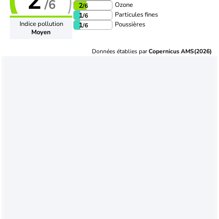
2
/6
Ozone
2
/6
Particules fines
1
/6
Indice pollution
Poussières
1
/6
Moyen
Données établies par
Copernicus AMS(2026)