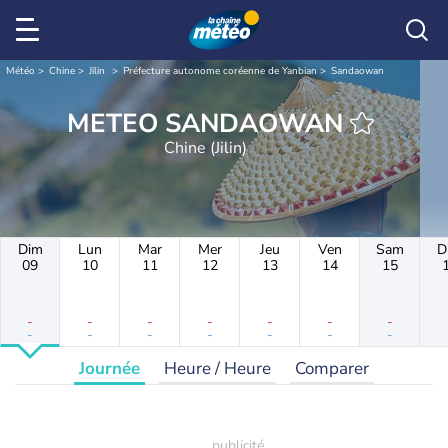
Météo
Chine
Jilin
Préfecture autonome coréenne de Yanbian
Sandaowan
METEO SANDAOWAN
Chine (Jilin)
Dim
Lun
Mar
Mer
Jeu
Ven
Sam
D
09
10
11
12
13
14
15
-
-
-
-
-
-
-
-
-
-
-
-
-
-
Journée
Heure / Heure
Comparer