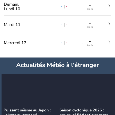
Demain,
-
-
|
-
-
Lundi 10
km/h
-
-
|
-
Mardi 11
-
km/h
-
-
|
-
Mercredi 12
-
km/h
Actualités Météo à l'étranger
Puissant séisme au Japon :
Saison cyclonique 2026 :
l’alerte au tsunami
pourquoi l’Atlantique reste