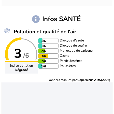
Infos SANTÉ
Pollution et qualité de l'air
Dioxyde d'azote
1
/6
Dioxyde de soufre
1
/6
3
Monoxyde de carbone
2
/6
/6
Ozone
3
/6
Particules fines
2
/6
Indice pollution
Poussières
1
/6
Dégradé
Données établies par
Copernicus AMS(2026)