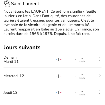
Saint Laurent
Nous fêtons les LAURENT. Ce prénom signifie « feuille
laurier » en latin. Dans l’antiquité, des couronnes de
lauriers étaient tressées pour les vainqueurs. C’est le
symbole de la victoire, du génie et de l’immortalité.
Laurent réapparait en Italie au 15e siècle. En France, son
succès dure de 1965 à 1975. Depuis, il se fait rare.
jours suivants
Demain,
-
-
|
-
-
Mardi 11
km/h
-
-
|
-
Mercredi 12
-
km/h
-
-
|
-
Jeudi 13
-
km/h