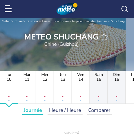
Météo
Chine
Guizhou
Préfecture autonome buyei et miao de Qiannan
Shuchang
METEO SHUCHANG
Chine (Guizhou)
Lun
Mar
Mer
Jeu
Ven
Sam
Dim
L
10
11
12
13
14
15
16
-
-
-
-
-
-
-
-
-
-
-
-
-
-
Journée
Heure / Heure
Comparer