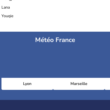
Lana
Youqie
Météo France
Lyon
Marseille