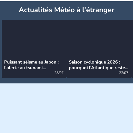
Actualités Météo à l'étranger
Puissant séisme au Japon :
Saison cyclonique 2026 :
l’alerte au tsunami
pourquoi l’Atlantique reste
désormais levée
28/07
très calme à ce stade ?
22/07