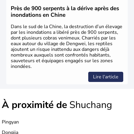
jusqu'aux guerres de l'opium lorsque la Chine s'est
constituée comme nation et a retrouvé son indépendance
Près de 900 serpents à la dérive après des
en 1945. Illustre pays en matière d'inventions avant-
inondations en Chine
gardistes, la Chine a été la première utilisatrice du papier,
de l'imprimerie à caractères mobiles, de la boussole et de
Dans le sud de la Chine, la destruction d’un élevage
la poudre à canon.
par les inondations a libéré près de 900 serpents,
dont plusieurs cobras venimeux. Charriés par les
eaux autour du village de Dengwei, les reptiles
ajoutent un risque inattendu aux dangers déjà
nombreux auxquels sont confrontés habitants,
sauveteurs et équipages engagés sur les zones
inondées.
Lire l'article
À proximité de
Shuchang
Pingyan
Dongjia