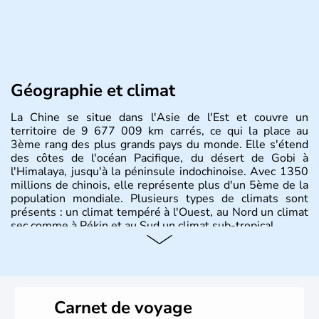
Géographie et climat
La Chine se situe dans l'Asie de l'Est et couvre un
territoire de 9 677 009 km carrés, ce qui la place au
3ème rang des plus grands pays du monde. Elle s'étend
des côtes de l'océan Pacifique, du désert de Gobi à
l'Himalaya, jusqu'à la péninsule indochinoise. Avec 1350
millions de chinois, elle représente plus d'un 5ème de la
population mondiale. Plusieurs types de climats sont
présents : un climat tempéré à l'Ouest, au Nord un climat
sec comme à Pékin et au Sud un climat sub-tropical.
Histoire et administration
La civilisation chinoise est l'une des plus anciennes et son
histoire a été nourrie d'une succession de nombreuses
Carnet de voyage
dynasties. La dynastie Qing a été la dernière à régner