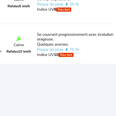
Risque de pluie
55 %
Rafales
5 km/h
Indice UV
8
Très fort
Se couvrant progressivement avec évolution
orageuse.
Quelques averses.
Calme
Risque de pluie
75 %
du
Rafales
10 km/h
Indice UV
10
Très fort