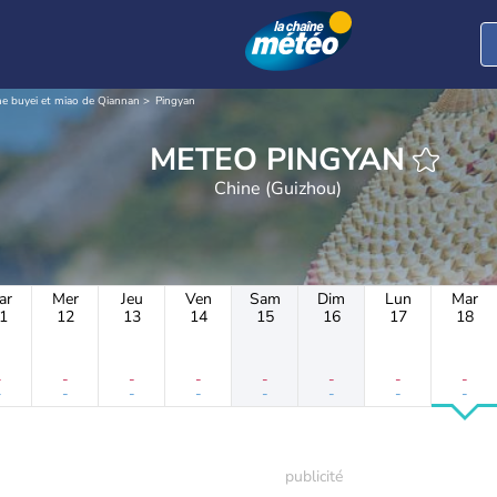
e buyei et miao de Qiannan
Pingyan
METEO PINGYAN
Chine (Guizhou)
ar
Mer
Jeu
Ven
Sam
Dim
Lun
Mar
1
12
13
14
15
16
17
18
-
-
-
-
-
-
-
-
-
-
-
-
-
-
-
-