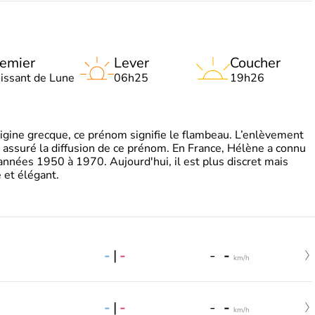
emier
Lever
Coucher
oissant de Lune
06h25
19h26
gine grecque, ce prénom signifie le flambeau. L’enlèvement
a assuré la diffusion de ce prénom. En France, Hélène a connu
années 1950 à 1970. Aujourd'hui, il est plus discret mais
et élégant.
-
|
-
-
-
km/h
-
|
-
-
-
km/h