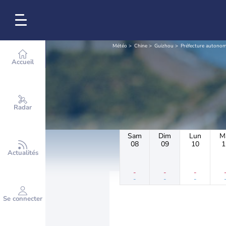
Météo
Chine
Guizhou
Préfecture autonom
Accueil
Radar
Sam
Dim
Lun
M
08
09
10
1
Actualités
-
-
-
-
-
-
Se connecter