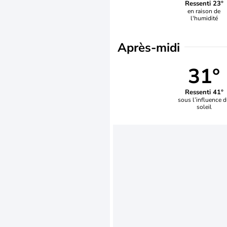
Ressenti 23°
en raison de
l'humidité
Après-midi
31°
Ressenti 41°
sous l’influence 
soleil