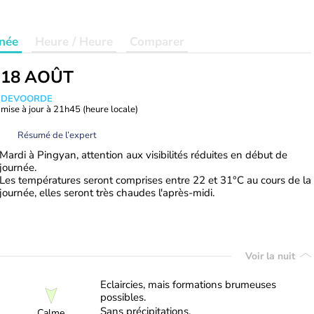
née
Heure / Heure
Comparer
 18 AOÛT
ANDEVOORDE
mise à jour à
21h45
(heure locale)
Résumé de l’expert
Mardi à Pingyan, attention aux visibilités réduites en début de
journée.
Les températures seront comprises entre 22 et 31°C au cours de la
journée, elles seront très chaudes l'après-midi.
Voir la nuit
Eclaircies, mais formations brumeuses
possibles.
Sans précipitations.
Calme