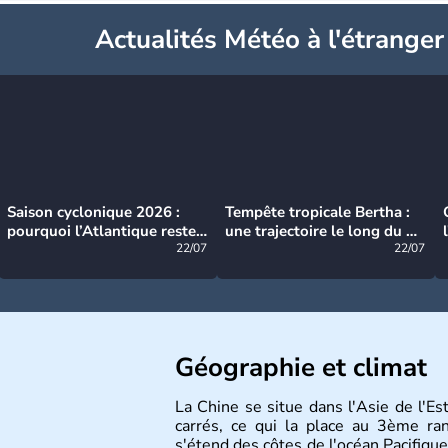
Actualités Météo à l'étranger
Saison cyclonique 2026 :
Tempête tropicale Bertha :
pourquoi l’Atlantique reste
une trajectoire le long du du
très calme à ce stade ?
22/07
littoral américain
22/07
Géographie et climat
La Chine se situe dans l'Asie de l'E
carrés, ce qui la place au 3ème r
s'étend des côtes de l'océan Pacifique