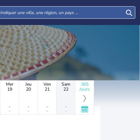
Mer
Jeu
Ven
Sam
365
19
20
21
22
Jours
-
-
-
-
-
-
-
-