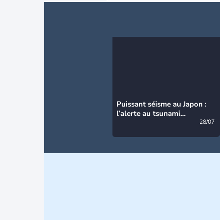
Puissant séisme au Japon :
l’alerte au tsunami
désormais levée
28/07