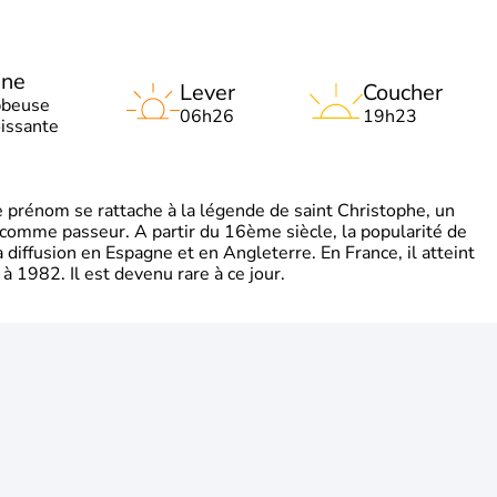
une
Lever
Coucher
bbeuse
06h26
19h23
oissante
rénom se rattache à la légende de saint Christophe, un
é comme passeur. A partir du 16ème siècle, la popularité de
diffusion en Espagne et en Angleterre. En France, il atteint
 1982. Il est devenu rare à ce jour.