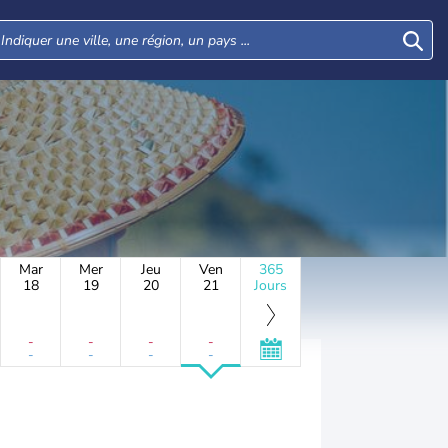
Mar
Mer
Jeu
Ven
365
18
19
20
21
Jours
-
-
-
-
-
-
-
-