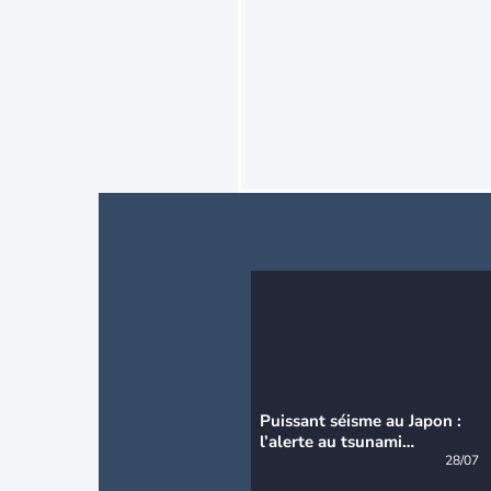
Puissant séisme au Japon :
l’alerte au tsunami
désormais levée
28/07