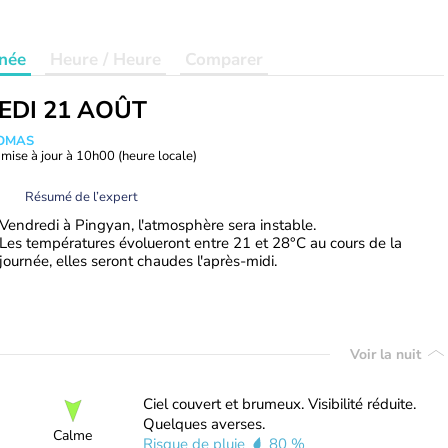
née
Heure / Heure
Comparer
EDI 21 AOÛT
HOMAS
mise à jour à
10h00
(heure locale)
Résumé de l’expert
Vendredi à Pingyan, l'atmosphère sera instable.
Les températures évolueront entre 21 et 28°C au cours de la
journée, elles seront chaudes l'après-midi.
Voir la nuit
Ciel couvert et brumeux. Visibilité réduite.
Quelques averses.
Calme
Risque de pluie
80 %