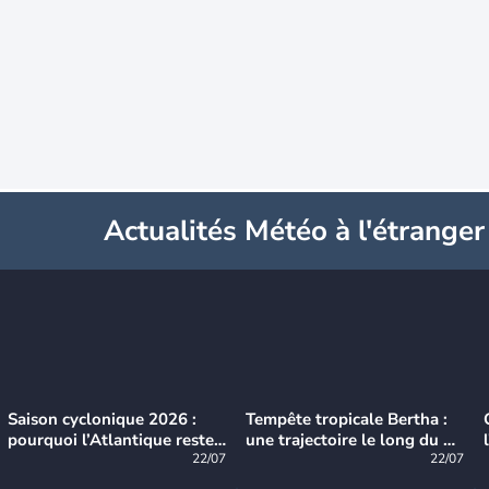
Actualités Météo à l'étranger
Saison cyclonique 2026 :
Tempête tropicale Bertha :
pourquoi l’Atlantique reste
une trajectoire le long du du
très calme à ce stade ?
22/07
littoral américain
22/07