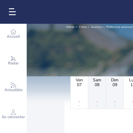
Météo
Chine
Guizhou
Préfecture autonom
Accueil
Radar
Ven
Sam
Dim
L
07
08
09
1
Actualités
-
-
-
-
-
-
Se connecter