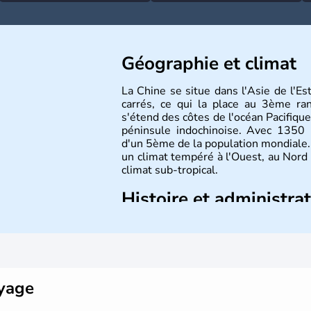
Géographie et climat
La Chine se situe dans l'Asie de l'E
carrés, ce qui la place au 3ème r
s'étend des côtes de l'océan Pacifique
péninsule indochinoise. Avec 1350 m
d'un 5ème de la population mondiale. 
un climat tempéré à l'Ouest, au Nord
climat sub-tropical.
Histoire et administra
La civilisation chinoise est l'une des 
d'une succession de nombreuses dynas
régner jusqu'aux guerres de l'opium
nation et a retrouvé son indépend
d'inventions avant-gardistes, la Chine 
oyage
l'imprimerie à caractères mobiles, de 