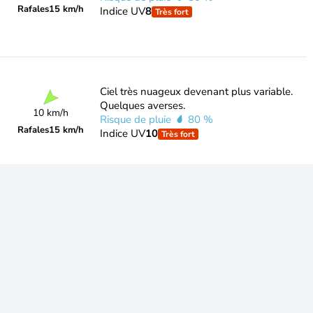
Rafales
15 km/h
Indice UV
8
Très fort
Ciel très nuageux devenant plus variable.
Quelques averses.
10 km/h
Risque de pluie
80 %
Rafales
15 km/h
Indice UV
10
Très fort