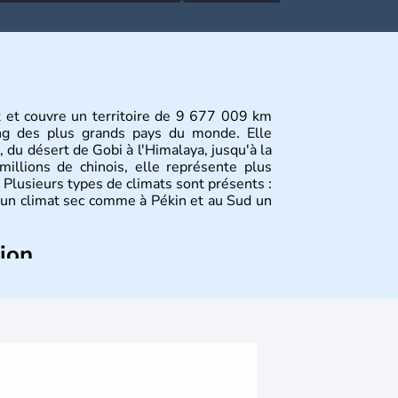
st et couvre un territoire de 9 677 009 km
ang des plus grands pays du monde. Elle
, du désert de Gobi à l'Himalaya, jusqu'à la
illions de chinois, elle représente plus
Plusieurs types de climats sont présents :
 un climat sec comme à Pékin et au Sud un
tion
plus anciennes et son histoire a été nourrie
ties. La dynastie Qing a été la dernière à
 lorsque la Chine s'est constituée comme
ance en 1945. Illustre pays en matière
a été la première utilisatrice du papier, de
la boussole et de la poudre à canon.