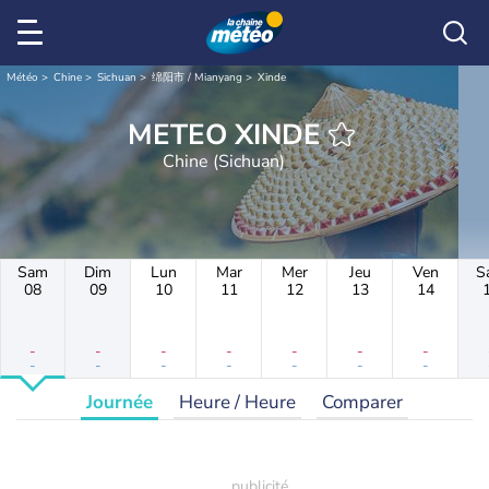
Météo
Chine
Sichuan
绵阳市 / Mianyang
Xinde
METEO XINDE
Chine (Sichuan)
Sam
Dim
Lun
Mar
Mer
Jeu
Ven
S
08
09
10
11
12
13
14
-
-
-
-
-
-
-
-
-
-
-
-
-
-
Journée
Heure / Heure
Comparer