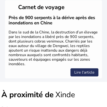
histoire a été nourrie d'une succession de nombreuses
Carnet de voyage
dynasties. La dynastie Qing a été la dernière à régner
jusqu'aux guerres de l'opium lorsque la Chine s'est
constituée comme nation et a retrouvé son indépendance
Près de 900 serpents à la dérive après des
en 1945. Illustre pays en matière d'inventions avant-
inondations en Chine
gardistes, la Chine a été la première utilisatrice du papier,
de l'imprimerie à caractères mobiles, de la boussole et de
Dans le sud de la Chine, la destruction d’un élevage
la poudre à canon.
par les inondations a libéré près de 900 serpents,
dont plusieurs cobras venimeux. Charriés par les
eaux autour du village de Dengwei, les reptiles
ajoutent un risque inattendu aux dangers déjà
nombreux auxquels sont confrontés habitants,
sauveteurs et équipages engagés sur les zones
inondées.
Lire l'article
À proximité de
Xinde