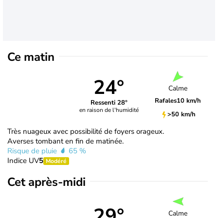
Ce matin
24°
Calme
Rafales
10 km/h
Ressenti 28°
en raison de l'humidité
>50 km/h
Très nuageux avec possibilité de foyers orageux.
Averses tombant en fin de matinée.
Risque de pluie
65 %
Indice UV
5
Modéré
Cet après-midi
29°
Calme