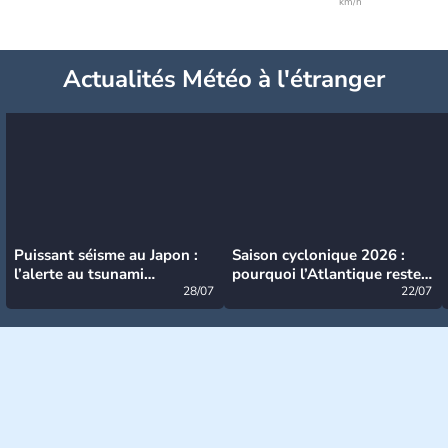
km/h
Actualités Météo à l'étranger
Puissant séisme au Japon :
Saison cyclonique 2026 :
l’alerte au tsunami
pourquoi l’Atlantique reste
désormais levée
28/07
très calme à ce stade ?
22/07