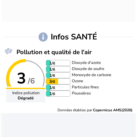
Infos SANTÉ
Pollution et qualité de l'air
Dioxyde d'azote
1
/6
Dioxyde de soufre
1
/6
3
Monoxyde de carbone
1
/6
/6
Ozone
3
/6
Particules fines
1
/6
Indice pollution
Poussières
1
/6
Dégradé
Données établies par
Copernicus AMS(2026)