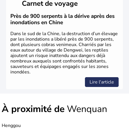
Carnet de voyage
dynasties. La dynastie Qing a été la dernière à régner
jusqu'aux guerres de l'opium lorsque la Chine s'est
constituée comme nation et a retrouvé son indépendance
Près de 900 serpents à la dérive après des
en 1945. Illustre pays en matière d'inventions avant-
inondations en Chine
gardistes, la Chine a été la première utilisatrice du papier,
de l'imprimerie à caractères mobiles, de la boussole et de
Dans le sud de la Chine, la destruction d’un élevage
la poudre à canon.
par les inondations a libéré près de 900 serpents,
dont plusieurs cobras venimeux. Charriés par les
eaux autour du village de Dengwei, les reptiles
ajoutent un risque inattendu aux dangers déjà
nombreux auxquels sont confrontés habitants,
sauveteurs et équipages engagés sur les zones
inondées.
Lire l'article
À proximité de
Wenquan
Henggou