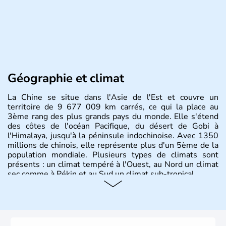
Géographie et climat
La Chine se situe dans l'Asie de l'Est et couvre un
territoire de 9 677 009 km carrés, ce qui la place au
3ème rang des plus grands pays du monde. Elle s'étend
des côtes de l'océan Pacifique, du désert de Gobi à
l'Himalaya, jusqu'à la péninsule indochinoise. Avec 1350
millions de chinois, elle représente plus d'un 5ème de la
population mondiale. Plusieurs types de climats sont
présents : un climat tempéré à l'Ouest, au Nord un climat
sec comme à Pékin et au Sud un climat sub-tropical.
Histoire et administration
La civilisation chinoise est l'une des plus anciennes et son
histoire a été nourrie d'une succession de nombreuses