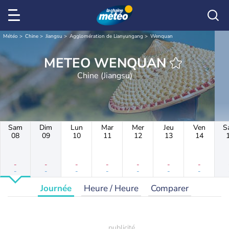
Météo
Chine
Jiangsu
Agglomération de Lianyungang
Wenquan
METEO WENQUAN
Chine (Jiangsu)
Sam
Dim
Lun
Mar
Mer
Jeu
Ven
S
08
09
10
11
12
13
14
-
-
-
-
-
-
-
-
-
-
-
-
-
-
Journée
Heure / Heure
Comparer