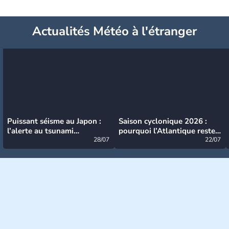
Actualités Météo à l'étranger
Puissant séisme au Japon :
Saison cyclonique 2026 :
l’alerte au tsunami
pourquoi l’Atlantique reste
désormais levée
28/07
très calme à ce stade ?
22/07