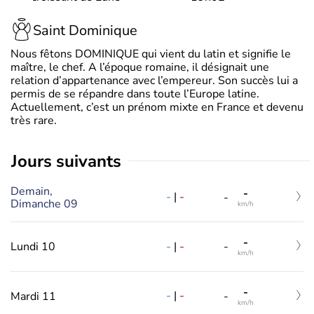
Saint Dominique
Nous fêtons DOMINIQUE qui vient du latin et signifie le
maître, le chef. A l’époque romaine, il désignait une
relation d’appartenance avec l’empereur. Son succès lui a
permis de se répandre dans toute l’Europe latine.
Actuellement, c’est un prénom mixte en France et devenu
très rare.
jours suivants
Demain,
-
-
|
-
-
Dimanche 09
km/h
-
-
|
-
Lundi 10
-
km/h
-
-
|
-
Mardi 11
-
km/h