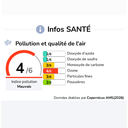
Infos SANTÉ
Pollution et qualité de l'air
Dioxyde d'azote
1
/6
Dioxyde de soufre
1
/6
4
Monoxyde de carbone
3
/6
/6
Ozone
4
/6
Particules fines
3
/6
Indice pollution
Poussières
2
/6
Mauvais
Données établies par
Copernicus AMS(2026)