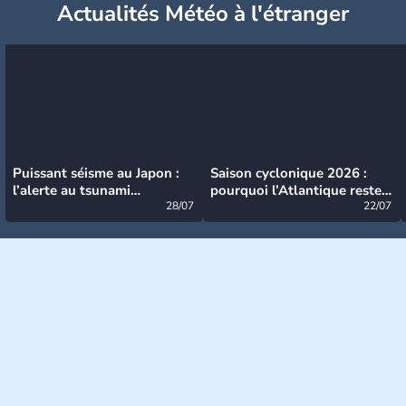
Actualités Météo à l'étranger
Puissant séisme au Japon :
Saison cyclonique 2026 :
l’alerte au tsunami
pourquoi l’Atlantique reste
désormais levée
28/07
très calme à ce stade ?
22/07