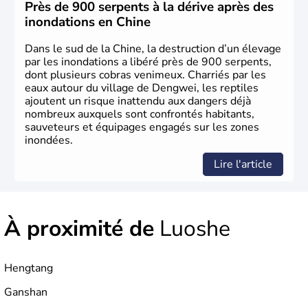
constituée comme nation et a retrouvé son indépendance
Près de 900 serpents à la dérive après des
en 1945. Illustre pays en matière d'inventions avant-
inondations en Chine
gardistes, la Chine a été la première utilisatrice du papier,
de l'imprimerie à caractères mobiles, de la boussole et de
Dans le sud de la Chine, la destruction d’un élevage
la poudre à canon.
par les inondations a libéré près de 900 serpents,
dont plusieurs cobras venimeux. Charriés par les
eaux autour du village de Dengwei, les reptiles
ajoutent un risque inattendu aux dangers déjà
nombreux auxquels sont confrontés habitants,
sauveteurs et équipages engagés sur les zones
inondées.
Lire l'article
À proximité de
Luoshe
Hengtang
Ganshan