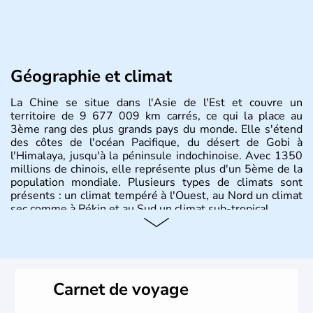
Géographie et climat
La Chine se situe dans l'Asie de l'Est et couvre un
territoire de 9 677 009 km carrés, ce qui la place au
3ème rang des plus grands pays du monde. Elle s'étend
des côtes de l'océan Pacifique, du désert de Gobi à
l'Himalaya, jusqu'à la péninsule indochinoise. Avec 1350
millions de chinois, elle représente plus d'un 5ème de la
population mondiale. Plusieurs types de climats sont
présents : un climat tempéré à l'Ouest, au Nord un climat
sec comme à Pékin et au Sud un climat sub-tropical.
Histoire et administration
La civilisation chinoise est l'une des plus anciennes et son
histoire a été nourrie d'une succession de nombreuses
Carnet de voyage
dynasties. La dynastie Qing a été la dernière à régner
jusqu'aux guerres de l'opium lorsque la Chine s'est