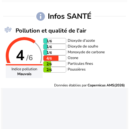
Infos SANTÉ
Pollution et qualité de l'air
Dioxyde d'azote
1
/6
Dioxyde de soufre
1
/6
4
Monoxyde de carbone
1
/6
/6
Ozone
4
/6
Particules fines
2
/6
Indice pollution
Poussières
2
/6
Mauvais
Données établies par
Copernicus AMS(2026)