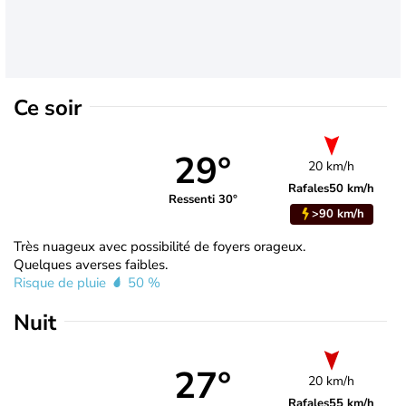
Ce soir
29°
20 km/h
Rafales
50 km/h
Ressenti 30°
>90 km/h
Très nuageux avec possibilité de foyers orageux.
Quelques averses faibles.
Risque de pluie
50 %
Nuit
27°
20 km/h
Rafales
55 km/h