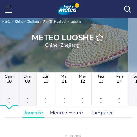
Météo
Chine
Zhejiang
湖州市 (Huzhou)
Luoshe
METEO LUOSHE
Chine (Zhejiang)
Sam
Dim
Lun
Mar
Mer
Jeu
Ven
S
08
09
10
11
12
13
14
-
-
-
-
-
-
-
-
-
-
-
-
-
-
Journée
Heure / Heure
Comparer