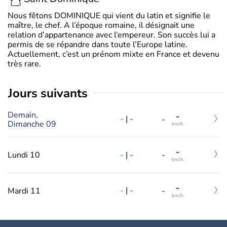
Nous fêtons DOMINIQUE qui vient du latin et signifie le
maître, le chef. A l’époque romaine, il désignait une
relation d’appartenance avec l’empereur. Son succès lui a
permis de se répandre dans toute l’Europe latine.
Actuellement, c’est un prénom mixte en France et devenu
très rare.
jours suivants
Demain,
-
-
|
-
-
Dimanche 09
km/h
-
-
|
-
Lundi 10
-
km/h
-
-
|
-
Mardi 11
-
km/h