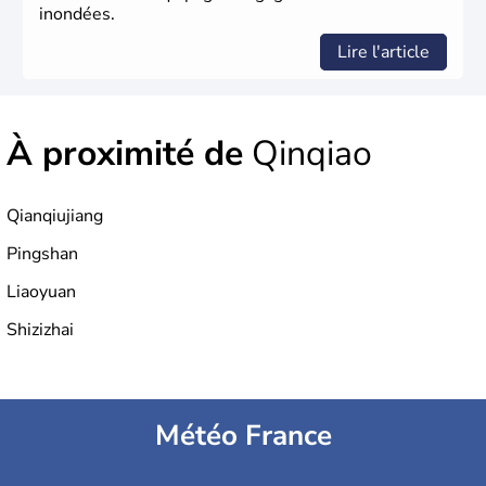
inondées.
Lire l'article
À proximité de
Qinqiao
Qianqiujiang
Pingshan
Liaoyuan
Shizizhai
Météo France