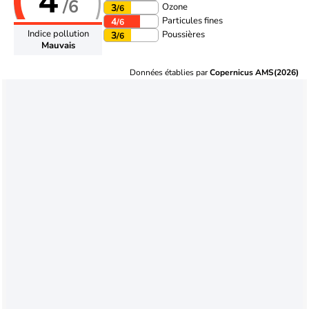
4
/6
Ozone
3
/6
Particules fines
4
/6
Indice pollution
Poussières
3
/6
Mauvais
Données établies par
Copernicus AMS(2026)