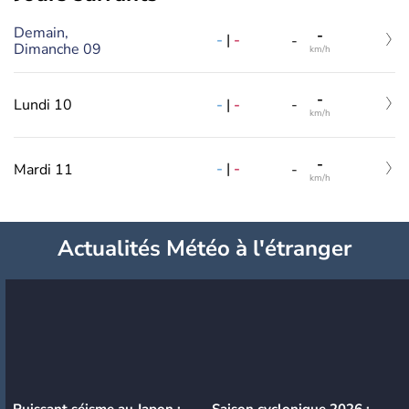
Demain,
-
-
|
-
-
Dimanche 09
km/h
-
-
|
-
Lundi 10
-
km/h
-
-
|
-
Mardi 11
-
km/h
Actualités Météo à l'étranger
Puissant séisme au Japon :
Saison cyclonique 2026 :