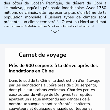
des côtes de l'océan Pacifique, du désert de Gobi à
l'Himalaya, jusqu'à la péninsule indochinoise. Avec 1350
millions de chinois, elle représente plus d'un 5ème de la
population mondiale. Plusieurs types de climats sont
présents : un climat tempéré à l'Ouest, au Nord un climat
sec comme à Pékin et au Sud un climat sub-tropical.
Histoire et administration
La civilisation chinoise est l'une des plus anciennes et son
histoire a été nourrie d'une succession de nombreuses
Carnet de voyage
dynasties. La dynastie Qing a été la dernière à régner
jusqu'aux guerres de l'opium lorsque la Chine s'est
constituée comme nation et a retrouvé son indépendance
Près de 900 serpents à la dérive après des
en 1945. Illustre pays en matière d'inventions avant-
inondations en Chine
gardistes, la Chine a été la première utilisatrice du papier,
de l'imprimerie à caractères mobiles, de la boussole et de
Dans le sud de la Chine, la destruction d’un élevage
la poudre à canon.
par les inondations a libéré près de 900 serpents,
dont plusieurs cobras venimeux. Charriés par les
eaux autour du village de Dengwei, les reptiles
ajoutent un risque inattendu aux dangers déjà
nombreux auxquels sont confrontés habitants,
sauveteurs et équipages engagés sur les zones