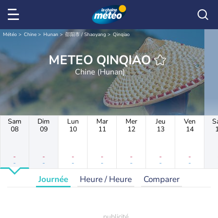
Météo
Chine
Hunan
邵阳市 / Shaoyang
Qinqiao
METEO QINQIAO
Chine (Hunan)
Sam
Dim
Lun
Mar
Mer
Jeu
Ven
S
08
09
10
11
12
13
14
-
-
-
-
-
-
-
-
-
-
-
-
-
-
Journée
Heure / Heure
Comparer