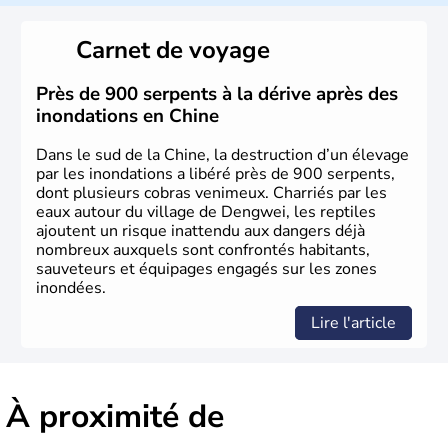
La civilisation chinoise est l'une des plus anciennes et son
histoire a été nourrie d'une succession de nombreuses
Carnet de voyage
dynasties. La dynastie Qing a été la dernière à régner
jusqu'aux guerres de l'opium lorsque la Chine s'est
constituée comme nation et a retrouvé son indépendance
Près de 900 serpents à la dérive après des
en 1945. Illustre pays en matière d'inventions avant-
inondations en Chine
gardistes, la Chine a été la première utilisatrice du papier,
de l'imprimerie à caractères mobiles, de la boussole et de
Dans le sud de la Chine, la destruction d’un élevage
la poudre à canon.
par les inondations a libéré près de 900 serpents,
dont plusieurs cobras venimeux. Charriés par les
eaux autour du village de Dengwei, les reptiles
ajoutent un risque inattendu aux dangers déjà
nombreux auxquels sont confrontés habitants,
sauveteurs et équipages engagés sur les zones
inondées.
Lire l'article
À proximité de