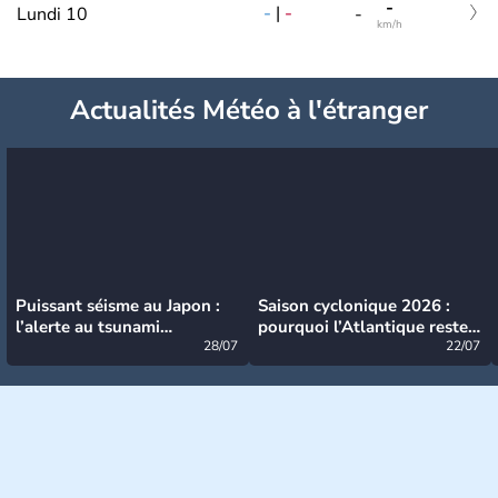
-
-
|
-
Lundi 10
-
km/h
Actualités Météo à l'étranger
Puissant séisme au Japon :
Saison cyclonique 2026 :
l’alerte au tsunami
pourquoi l’Atlantique reste
désormais levée
28/07
très calme à ce stade ?
22/07