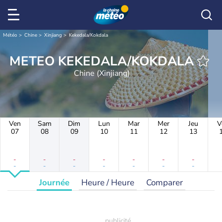
Météo
Chine
Xinjiang
Kekedala/Kokdala
METEO KEKEDALA/KOKDALA
Chine (Xinjiang)
Ven
Sam
Dim
Lun
Mar
Mer
Jeu
V
07
08
09
10
11
12
13
-
-
-
-
-
-
-
-
-
-
-
-
-
-
Journée
Heure / Heure
Comparer