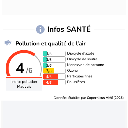
Infos SANTÉ
Pollution et qualité de l'air
Dioxyde d'azote
1
/6
Dioxyde de soufre
1
/6
4
Monoxyde de carbone
1
/6
/6
Ozone
3
/6
Particules fines
4
/6
Indice pollution
Poussières
4
/6
Mauvais
Données établies par
Copernicus AMS(2026)