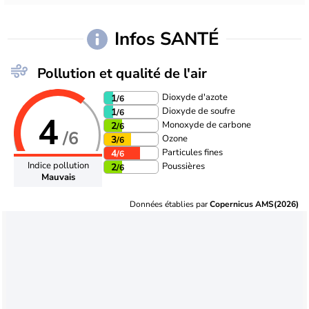
Infos SANTÉ
Pollution et qualité de l'air
Dioxyde d'azote
1
/6
Dioxyde de soufre
1
/6
4
Monoxyde de carbone
2
/6
/6
Ozone
3
/6
Particules fines
4
/6
Indice pollution
Poussières
2
/6
Mauvais
Données établies par
Copernicus AMS(2026)