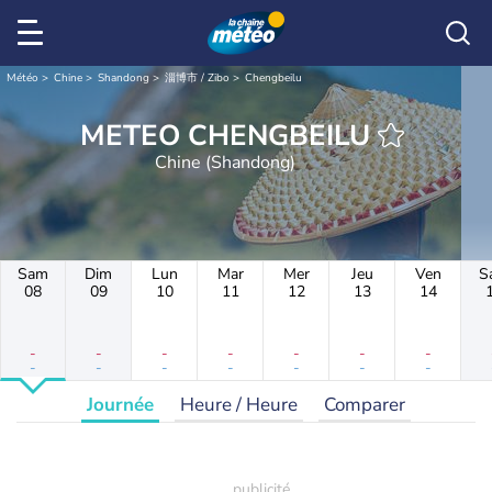
Météo
Chine
Shandong
淄博市 / Zibo
Chengbeilu
METEO CHENGBEILU
Chine (Shandong)
Sam
Dim
Lun
Mar
Mer
Jeu
Ven
S
08
09
10
11
12
13
14
-
-
-
-
-
-
-
-
-
-
-
-
-
-
Journée
Heure / Heure
Comparer