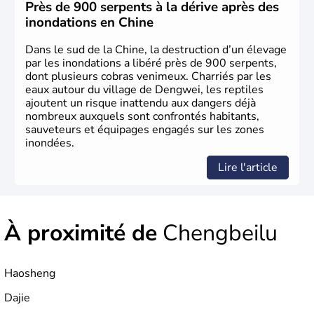
constituée comme nation et a retrouvé son indépendance
Près de 900 serpents à la dérive après des
en 1945. Illustre pays en matière d'inventions avant-
inondations en Chine
gardistes, la Chine a été la première utilisatrice du papier,
de l'imprimerie à caractères mobiles, de la boussole et de
Dans le sud de la Chine, la destruction d’un élevage
la poudre à canon.
par les inondations a libéré près de 900 serpents,
dont plusieurs cobras venimeux. Charriés par les
eaux autour du village de Dengwei, les reptiles
ajoutent un risque inattendu aux dangers déjà
nombreux auxquels sont confrontés habitants,
sauveteurs et équipages engagés sur les zones
inondées.
Lire l'article
À proximité de
Chengbeilu
Haosheng
Dajie