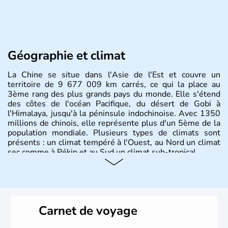
Géographie et climat
La Chine se situe dans l'Asie de l'Est et couvre un
territoire de 9 677 009 km carrés, ce qui la place au
3ème rang des plus grands pays du monde. Elle s'étend
des côtes de l'océan Pacifique, du désert de Gobi à
l'Himalaya, jusqu'à la péninsule indochinoise. Avec 1350
millions de chinois, elle représente plus d'un 5ème de la
population mondiale. Plusieurs types de climats sont
présents : un climat tempéré à l'Ouest, au Nord un climat
sec comme à Pékin et au Sud un climat sub-tropical.
Histoire et administration
La civilisation chinoise est l'une des plus anciennes et son
histoire a été nourrie d'une succession de nombreuses
Carnet de voyage
dynasties. La dynastie Qing a été la dernière à régner
jusqu'aux guerres de l'opium lorsque la Chine s'est