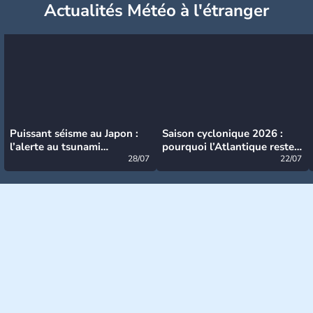
Actualités Météo à l'étranger
Puissant séisme au Japon :
Saison cyclonique 2026 :
l’alerte au tsunami
pourquoi l’Atlantique reste
désormais levée
28/07
très calme à ce stade ?
22/07