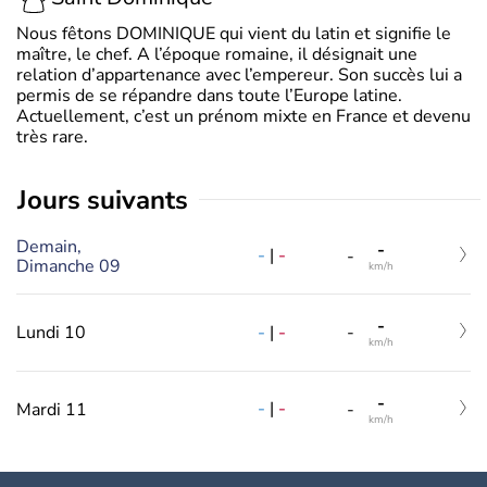
Nous fêtons DOMINIQUE qui vient du latin et signifie le
maître, le chef. A l’époque romaine, il désignait une
relation d’appartenance avec l’empereur. Son succès lui a
permis de se répandre dans toute l’Europe latine.
Actuellement, c’est un prénom mixte en France et devenu
très rare.
jours suivants
Demain,
-
-
|
-
-
Dimanche 09
km/h
-
-
|
-
Lundi 10
-
km/h
-
-
|
-
Mardi 11
-
km/h