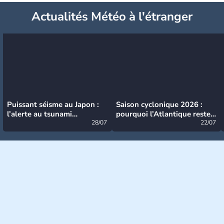
Actualités Météo à l'étranger
Puissant séisme au Japon :
Saison cyclonique 2026 :
l’alerte au tsunami
pourquoi l’Atlantique reste
désormais levée
28/07
très calme à ce stade ?
22/07