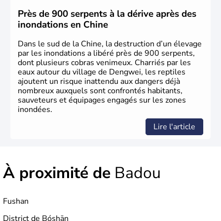
jusqu'aux guerres de l'opium lorsque la Chine s'est
constituée comme nation et a retrouvé son indépendance
Près de 900 serpents à la dérive après des
en 1945. Illustre pays en matière d'inventions avant-
inondations en Chine
gardistes, la Chine a été la première utilisatrice du papier,
de l'imprimerie à caractères mobiles, de la boussole et de
Dans le sud de la Chine, la destruction d’un élevage
la poudre à canon.
par les inondations a libéré près de 900 serpents,
dont plusieurs cobras venimeux. Charriés par les
eaux autour du village de Dengwei, les reptiles
ajoutent un risque inattendu aux dangers déjà
nombreux auxquels sont confrontés habitants,
sauveteurs et équipages engagés sur les zones
inondées.
Lire l'article
À proximité de
Badou
Fushan
District de Bóshān