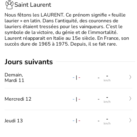
Saint Laurent
Nous fêtons les LAURENT. Ce prénom signifie « feuille
laurier » en latin. Dans l’antiquité, des couronnes de
lauriers étaient tressées pour les vainqueurs. C’est le
symbole de la victoire, du génie et de l’immortalité.
Laurent réapparait en Italie au 15e siècle. En France, son
succès dure de 1965 à 1975. Depuis, il se fait rare.
jours suivants
Demain,
-
-
|
-
-
Mardi 11
km/h
-
-
|
-
Mercredi 12
-
km/h
-
-
|
-
Jeudi 13
-
km/h