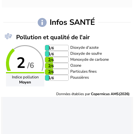
Infos SANTÉ
Pollution et qualité de l'air
Dioxyde d'azote
1
/6
Dioxyde de soufre
1
/6
2
Monoxyde de carbone
2
/6
/6
Ozone
2
/6
Particules fines
2
/6
Indice pollution
Poussières
1
/6
Moyen
Données établies par
Copernicus AMS(2026)