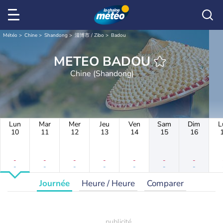
Météo
Chine
Shandong
淄博市 / Zibo
Badou
METEO BADOU
Chine (Shandong)
Lun
Mar
Mer
Jeu
Ven
Sam
Dim
L
10
11
12
13
14
15
16
-
-
-
-
-
-
-
-
-
-
-
-
-
-
Journée
Heure / Heure
Comparer