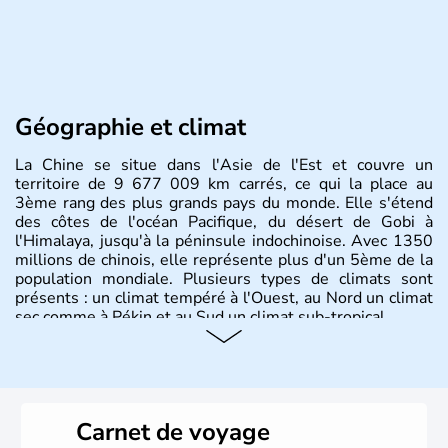
Géographie et climat
La Chine se situe dans l'Asie de l'Est et couvre un
territoire de 9 677 009 km carrés, ce qui la place au
3ème rang des plus grands pays du monde. Elle s'étend
des côtes de l'océan Pacifique, du désert de Gobi à
l'Himalaya, jusqu'à la péninsule indochinoise. Avec 1350
millions de chinois, elle représente plus d'un 5ème de la
population mondiale. Plusieurs types de climats sont
présents : un climat tempéré à l'Ouest, au Nord un climat
sec comme à Pékin et au Sud un climat sub-tropical.
Histoire et administration
La civilisation chinoise est l'une des plus anciennes et son
histoire a été nourrie d'une succession de nombreuses
Carnet de voyage
dynasties. La dynastie Qing a été la dernière à régner