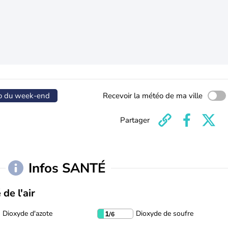
o du week-end
Recevoir la météo de ma ville
Partager
Infos SANTÉ
 de l'air
Dioxyde d'azote
Dioxyde de soufre
1
/6