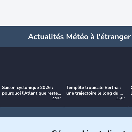
Actualités Météo à l'étranger
Saison cyclonique 2026 :
Tempête tropicale Bertha :
pourquoi l’Atlantique reste
une trajectoire le long du du
très calme à ce stade ?
22/07
littoral américain
22/07