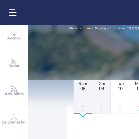
Météo
Chine
Xinjiang
Борталын / 博尔塔
Accueil
Radar
Sam
Dim
Lun
M
08
09
10
1
Actualités
-
-
-
-
-
-
Se connecter