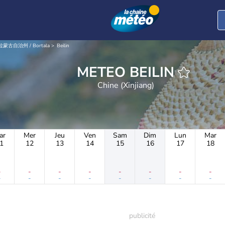
拉蒙古自治州 / Bortala
Beilin
METEO BEILIN
Chine (Xinjiang)
ar
Mer
Jeu
Ven
Sam
Dim
Lun
Mar
1
12
13
14
15
16
17
18
-
-
-
-
-
-
-
-
-
-
-
-
-
-
-
-