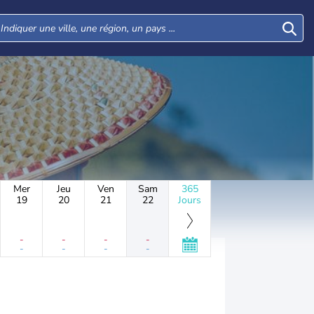
Mer
Jeu
Ven
Sam
365
19
20
21
22
Jours
-
-
-
-
-
-
-
-