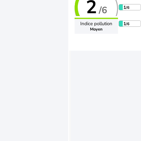
2
/6
1
/6
Indice pollution
1
/6
Moyen