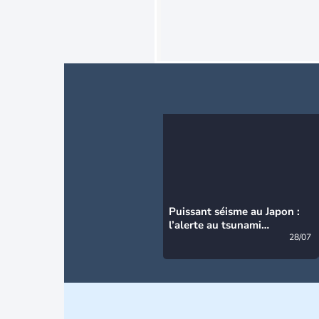
Puissant séisme au Japon :
l’alerte au tsunami
désormais levée
28/07