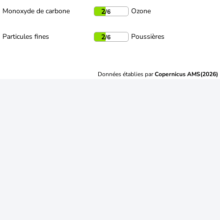
Monoxyde de carbone
Ozone
2
/6
Particules fines
Poussières
2
/6
Données établies par
Copernicus AMS(2026)