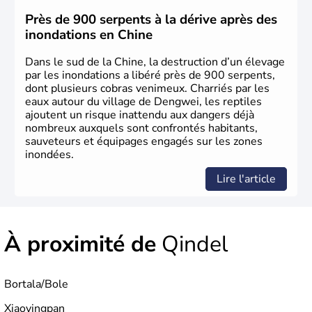
jusqu'aux guerres de l'opium lorsque la Chine s'est
constituée comme nation et a retrouvé son indépendance
Près de 900 serpents à la dérive après des
en 1945. Illustre pays en matière d'inventions avant-
inondations en Chine
gardistes, la Chine a été la première utilisatrice du papier,
de l'imprimerie à caractères mobiles, de la boussole et de
Dans le sud de la Chine, la destruction d’un élevage
la poudre à canon.
par les inondations a libéré près de 900 serpents,
dont plusieurs cobras venimeux. Charriés par les
eaux autour du village de Dengwei, les reptiles
ajoutent un risque inattendu aux dangers déjà
nombreux auxquels sont confrontés habitants,
sauveteurs et équipages engagés sur les zones
inondées.
Lire l'article
À proximité de
Qindel
Bortala/Bole
Xiaoyingpan