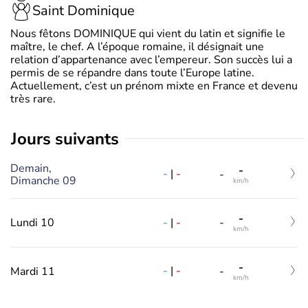
Saint Dominique
Nous fêtons DOMINIQUE qui vient du latin et signifie le
maître, le chef. A l’époque romaine, il désignait une
relation d’appartenance avec l’empereur. Son succès lui a
permis de se répandre dans toute l’Europe latine.
Actuellement, c’est un prénom mixte en France et devenu
très rare.
jours suivants
Demain,
-
-
|
-
-
Dimanche 09
km/h
-
-
|
-
Lundi 10
-
km/h
-
-
|
-
Mardi 11
-
km/h