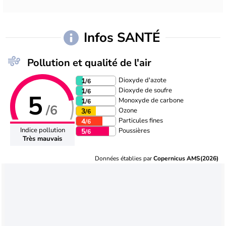
Infos SANTÉ
Pollution et qualité de l'air
Dioxyde d'azote
1
/6
Dioxyde de soufre
1
/6
5
Monoxyde de carbone
1
/6
/6
Ozone
3
/6
Particules fines
4
/6
Indice pollution
Poussières
5
/6
Très mauvais
Données établies par
Copernicus AMS(2026)