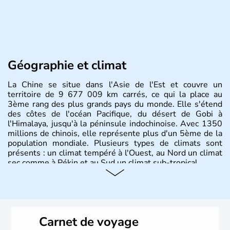
Géographie et climat
La Chine se situe dans l'Asie de l'Est et couvre un
territoire de 9 677 009 km carrés, ce qui la place au
3ème rang des plus grands pays du monde. Elle s'étend
des côtes de l'océan Pacifique, du désert de Gobi à
l'Himalaya, jusqu'à la péninsule indochinoise. Avec 1350
millions de chinois, elle représente plus d'un 5ème de la
population mondiale. Plusieurs types de climats sont
présents : un climat tempéré à l'Ouest, au Nord un climat
sec comme à Pékin et au Sud un climat sub-tropical.
Histoire et administration
La civilisation chinoise est l'une des plus anciennes et son
histoire a été nourrie d'une succession de nombreuses
Carnet de voyage
dynasties. La dynastie Qing a été la dernière à régner