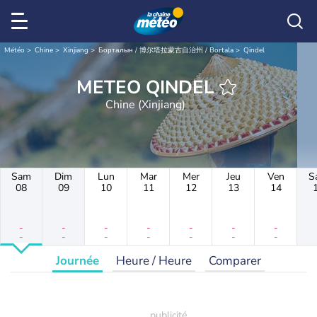
Météo
Chine
Xinjiang
Борталын / 博尔塔拉蒙古自治州 / Bortala
Qindel
METEO QINDEL
Chine (Xinjiang)
Sam
Dim
Lun
Mar
Mer
Jeu
Ven
S
08
09
10
11
12
13
14
-
-
-
-
-
-
-
-
-
-
-
-
-
-
Journée
Heure / Heure
Comparer