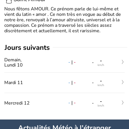
Nous fêtons AMOUR. Ce prénom parle de lui-même et
vient du latin « amor . Ce nom très en vogue au début de
notre ère, renvoyait à l’amour altruiste, universel et à la
compassion. Ce prénom a traversé les siècles assez
discrètement et actuellement, il est rarissime.
jours suivants
Demain,
-
-
|
-
-
Lundi 10
km/h
-
-
|
-
Mardi 11
-
km/h
-
-
|
-
Mercredi 12
-
km/h
Actualités Météo à l'étranger