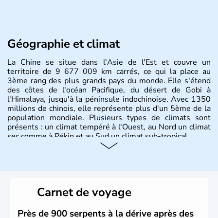
Géographie et climat
La Chine se situe dans l'Asie de l'Est et couvre un
territoire de 9 677 009 km carrés, ce qui la place au
3ème rang des plus grands pays du monde. Elle s'étend
des côtes de l'océan Pacifique, du désert de Gobi à
l'Himalaya, jusqu'à la péninsule indochinoise. Avec 1350
millions de chinois, elle représente plus d'un 5ème de la
population mondiale. Plusieurs types de climats sont
présents : un climat tempéré à l'Ouest, au Nord un climat
sec comme à Pékin et au Sud un climat sub-tropical.
Histoire et administration
La civilisation chinoise est l'une des plus anciennes et son
histoire a été nourrie d'une succession de nombreuses
Carnet de voyage
dynasties. La dynastie Qing a été la dernière à régner
jusqu'aux guerres de l'opium lorsque la Chine s'est
constituée comme nation et a retrouvé son indépendance
Près de 900 serpents à la dérive après des