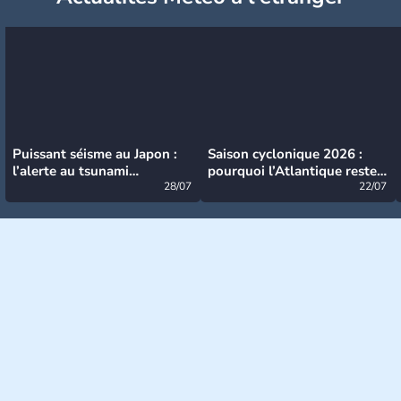
Puissant séisme au Japon :
Saison cyclonique 2026 :
l’alerte au tsunami
pourquoi l’Atlantique reste
désormais levée
28/07
très calme à ce stade ?
22/07