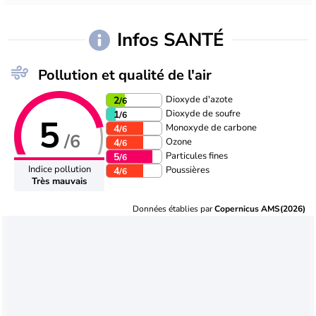
Infos SANTÉ
Pollution et qualité de l'air
Dioxyde d'azote
2
/6
Dioxyde de soufre
1
/6
5
Monoxyde de carbone
4
/6
/6
Ozone
4
/6
Particules fines
5
/6
Indice pollution
Poussières
4
/6
Très mauvais
Données établies par
Copernicus AMS(2026)