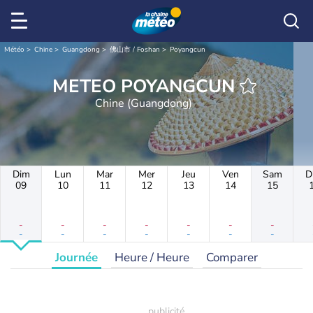
Météo
Chine
Guangdong
佛山市 / Foshan
Poyangcun
METEO POYANGCUN
Chine (Guangdong)
Dim
Lun
Mar
Mer
Jeu
Ven
Sam
D
09
10
11
12
13
14
15
-
-
-
-
-
-
-
-
-
-
-
-
-
-
Journée
Heure / Heure
Comparer