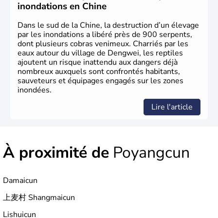
en 1945. Illustre pays en matière d'inventions avant-
inondations en Chine
gardistes, la Chine a été la première utilisatrice du papier,
de l'imprimerie à caractères mobiles, de la boussole et de
Dans le sud de la Chine, la destruction d’un élevage
la poudre à canon.
par les inondations a libéré près de 900 serpents,
dont plusieurs cobras venimeux. Charriés par les
eaux autour du village de Dengwei, les reptiles
ajoutent un risque inattendu aux dangers déjà
nombreux auxquels sont confrontés habitants,
sauveteurs et équipages engagés sur les zones
inondées.
Lire l'article
À proximité de
Poyangcun
Damaicun
上麦村 Shangmaicun
Lishuicun