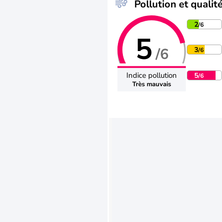
Pollution et qualité
2
/6
5
/6
3
/6
Indice pollution
5
/6
Très mauvais