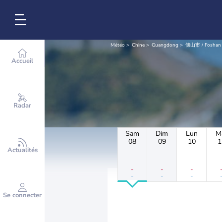
Météo
Chine
Guangdong
佛山市 / Foshan
Accueil
Radar
Sam
Dim
Lun
M
08
09
10
1
Actualités
-
-
-
-
-
-
Se connecter