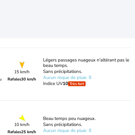
Légers passages nuageux n'altérant pas le
beau temps.
Sans précipitations.
15 km/h
Aucun risque de pluie
Rafales
30 km/h
du
Indice UV
10
Très fort
Beau temps peu nuageux.
Sans précipitations.
10 km/h
Aucun risque de pluie
Rafales
25 km/h