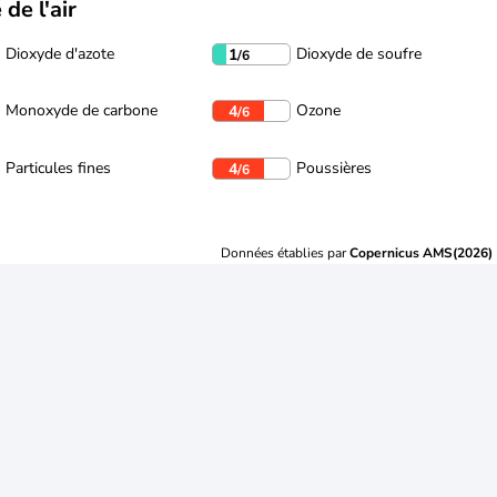
 de l'air
Dioxyde d'azote
Dioxyde de soufre
1
/6
Monoxyde de carbone
Ozone
4
/6
Particules fines
Poussières
4
/6
Données établies par
Copernicus AMS(2026)