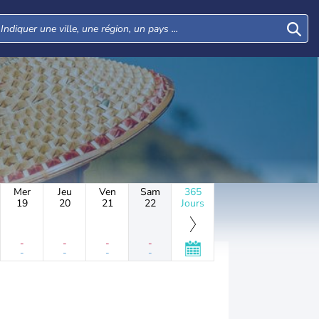
Mer
Jeu
Ven
Sam
365
19
20
21
22
Jours
-
-
-
-
-
-
-
-