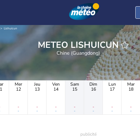
Lishuicun
METEO LISHUICUN
Chine (Guangdong)
ar
Mer
Jeu
Ven
Sam
Dim
Lun
Mar
1
12
13
14
15
16
17
18
-
-
-
-
-
-
-
-
-
-
-
-
-
-
-
-