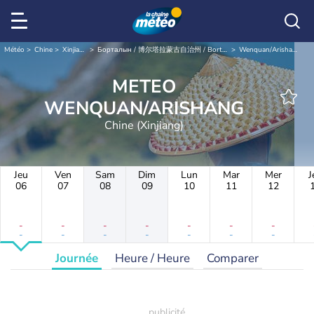
Météo
Chine
Xinjiang
Борталын / 博尔塔拉蒙古自治州 / Bortala
Wenquan/Arishang
METEO
WENQUAN/ARISHANG
Chine (Xinjiang)
Jeu
Ven
Sam
Dim
Lun
Mar
Mer
J
06
07
08
09
10
11
12
-
-
-
-
-
-
-
-
-
-
-
-
-
-
Journée
Heure / Heure
Comparer