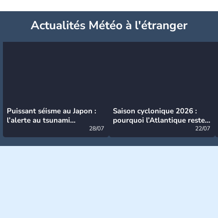
Actualités Météo à l'étranger
Puissant séisme au Japon :
Saison cyclonique 2026 :
l’alerte au tsunami
pourquoi l’Atlantique reste
désormais levée
28/07
très calme à ce stade ?
22/07