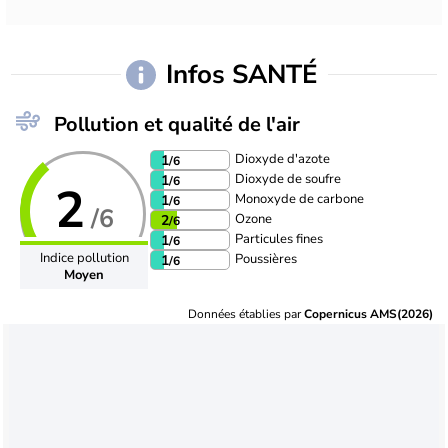
Infos SANTÉ
Pollution et qualité de l'air
Dioxyde d'azote
1
/6
Dioxyde de soufre
1
/6
2
Monoxyde de carbone
1
/6
/6
Ozone
2
/6
Particules fines
1
/6
Indice pollution
Poussières
1
/6
Moyen
Données établies par
Copernicus AMS(2026)