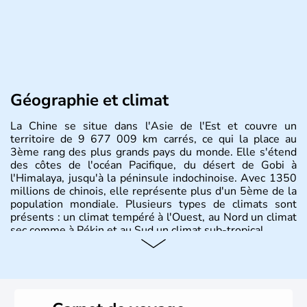
Géographie et climat
La Chine se situe dans l'Asie de l'Est et couvre un
territoire de 9 677 009 km carrés, ce qui la place au
3ème rang des plus grands pays du monde. Elle s'étend
des côtes de l'océan Pacifique, du désert de Gobi à
l'Himalaya, jusqu'à la péninsule indochinoise. Avec 1350
millions de chinois, elle représente plus d'un 5ème de la
population mondiale. Plusieurs types de climats sont
présents : un climat tempéré à l'Ouest, au Nord un climat
sec comme à Pékin et au Sud un climat sub-tropical.
Histoire et administration
La civilisation chinoise est l'une des plus anciennes et son
histoire a été nourrie d'une succession de nombreuses