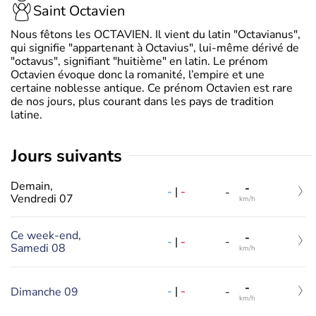
Saint Octavien
Nous fêtons les OCTAVIEN. Il vient du latin "Octavianus",
qui signifie "appartenant à Octavius", lui-même dérivé de
"octavus", signifiant "huitième" en latin. Le prénom
Octavien évoque donc la romanité, l’empire et une
certaine noblesse antique. Ce prénom Octavien est rare
de nos jours, plus courant dans les pays de tradition
latine.
jours suivants
Demain,
-
-
|
-
-
Vendredi 07
km/h
Ce week-end,
-
-
|
-
-
Samedi 08
km/h
-
-
|
-
Dimanche 09
-
km/h