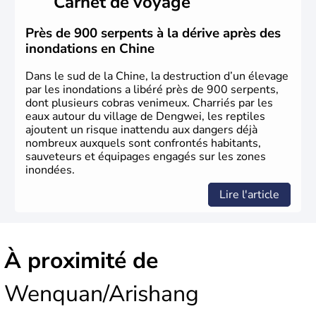
Carnet de voyage
dynasties. La dynastie Qing a été la dernière à régner
jusqu'aux guerres de l'opium lorsque la Chine s'est
constituée comme nation et a retrouvé son indépendance
Près de 900 serpents à la dérive après des
en 1945. Illustre pays en matière d'inventions avant-
inondations en Chine
gardistes, la Chine a été la première utilisatrice du papier,
de l'imprimerie à caractères mobiles, de la boussole et de
Dans le sud de la Chine, la destruction d’un élevage
la poudre à canon.
par les inondations a libéré près de 900 serpents,
dont plusieurs cobras venimeux. Charriés par les
eaux autour du village de Dengwei, les reptiles
ajoutent un risque inattendu aux dangers déjà
nombreux auxquels sont confrontés habitants,
sauveteurs et équipages engagés sur les zones
inondées.
Lire l'article
À proximité de
Wenquan/Arishang