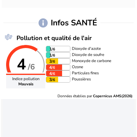
Infos SANTÉ
Pollution et qualité de l'air
Dioxyde d'azote
1
/6
Dioxyde de soufre
1
/6
4
Monoxyde de carbone
3
/6
/6
Ozone
4
/6
Particules fines
4
/6
Indice pollution
Poussières
3
/6
Mauvais
Données établies par
Copernicus AMS(2026)