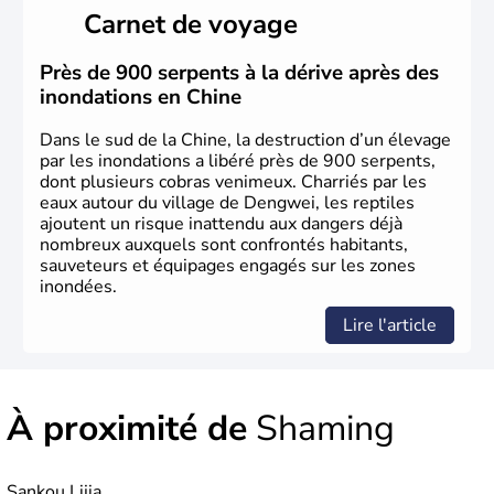
histoire a été nourrie d'une succession de nombreuses
Carnet de voyage
dynasties. La dynastie Qing a été la dernière à régner
jusqu'aux guerres de l'opium lorsque la Chine s'est
constituée comme nation et a retrouvé son indépendance
Près de 900 serpents à la dérive après des
en 1945. Illustre pays en matière d'inventions avant-
inondations en Chine
gardistes, la Chine a été la première utilisatrice du papier,
de l'imprimerie à caractères mobiles, de la boussole et de
Dans le sud de la Chine, la destruction d’un élevage
la poudre à canon.
par les inondations a libéré près de 900 serpents,
dont plusieurs cobras venimeux. Charriés par les
eaux autour du village de Dengwei, les reptiles
ajoutent un risque inattendu aux dangers déjà
nombreux auxquels sont confrontés habitants,
sauveteurs et équipages engagés sur les zones
inondées.
Lire l'article
À proximité de
Shaming
Sankou Lijia