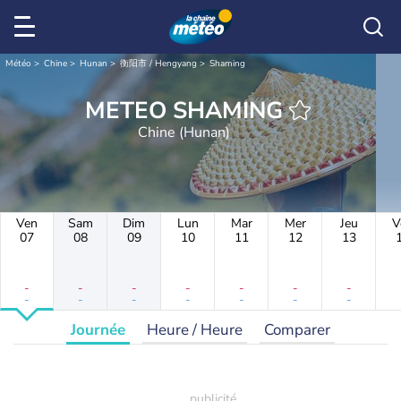
Météo
Chine
Hunan
衡阳市 / Hengyang
Shaming
METEO SHAMING
Chine (Hunan)
Ven
Sam
Dim
Lun
Mar
Mer
Jeu
V
07
08
09
10
11
12
13
-
-
-
-
-
-
-
-
-
-
-
-
-
-
Journée
Heure / Heure
Comparer