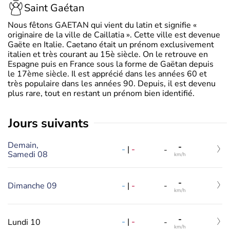
Saint Gaétan
Nous fêtons GAETAN qui vient du latin et signifie «
originaire de la ville de Caillatia ». Cette ville est devenue
Gaëte en Italie. Caetano était un prénom exclusivement
italien et très courant au 15è siècle. On le retrouve en
Espagne puis en France sous la forme de Gaëtan depuis
le 17ème siècle. Il est apprécié dans les années 60 et
très populaire dans les années 90. Depuis, il est devenu
plus rare, tout en restant un prénom bien identifié.
jours suivants
Demain,
-
-
|
-
-
Samedi 08
km/h
-
-
|
-
Dimanche 09
-
km/h
-
-
|
-
Lundi 10
-
km/h