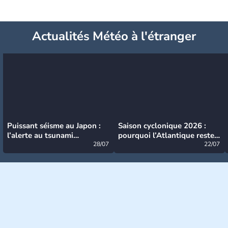
Actualités Météo à l'étranger
Puissant séisme au Japon :
Saison cyclonique 2026 :
l’alerte au tsunami
pourquoi l’Atlantique reste
désormais levée
28/07
très calme à ce stade ?
22/07