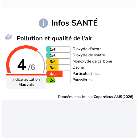
Infos SANTÉ
Pollution et qualité de l'air
Dioxyde d'azote
1
/6
Dioxyde de soufre
1
/6
4
Monoxyde de carbone
3
/6
/6
Ozone
3
/6
Particules fines
4
/6
Indice pollution
Poussières
2
/6
Mauvais
Données établies par
Copernicus AMS(2026)