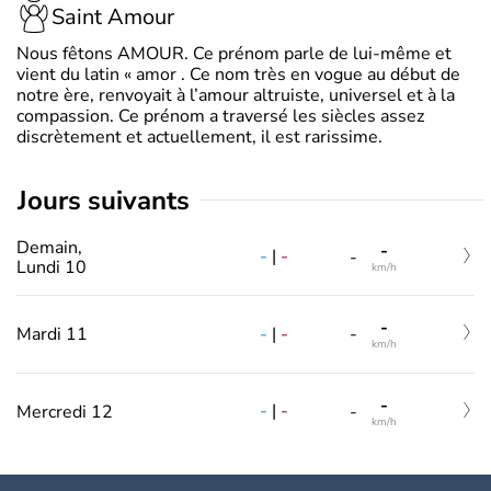
Saint Amour
Nous fêtons AMOUR. Ce prénom parle de lui-même et
vient du latin « amor . Ce nom très en vogue au début de
notre ère, renvoyait à l’amour altruiste, universel et à la
compassion. Ce prénom a traversé les siècles assez
discrètement et actuellement, il est rarissime.
jours suivants
Demain,
-
-
|
-
-
Lundi 10
km/h
-
-
|
-
Mardi 11
-
km/h
-
-
|
-
Mercredi 12
-
km/h