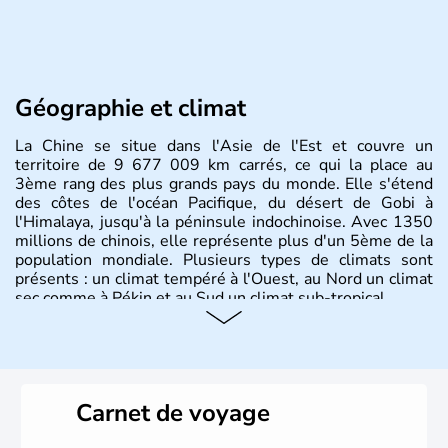
Géographie et climat
La Chine se situe dans l'Asie de l'Est et couvre un
territoire de 9 677 009 km carrés, ce qui la place au
3ème rang des plus grands pays du monde. Elle s'étend
des côtes de l'océan Pacifique, du désert de Gobi à
l'Himalaya, jusqu'à la péninsule indochinoise. Avec 1350
millions de chinois, elle représente plus d'un 5ème de la
population mondiale. Plusieurs types de climats sont
présents : un climat tempéré à l'Ouest, au Nord un climat
sec comme à Pékin et au Sud un climat sub-tropical.
Histoire et administration
La civilisation chinoise est l'une des plus anciennes et son
histoire a été nourrie d'une succession de nombreuses
Carnet de voyage
dynasties. La dynastie Qing a été la dernière à régner
jusqu'aux guerres de l'opium lorsque la Chine s'est