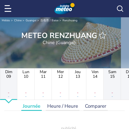
Météo
Chine
Guangxi
百色市 / Baise
Renzhuang
METEO RENZHUANG
Chine (Guangxi)
Dim
Lun
Mar
Mer
Jeu
Ven
Sam
D
09
10
11
12
13
14
15
-
-
-
-
-
-
-
-
-
-
-
-
-
-
Journée
Heure / Heure
Comparer