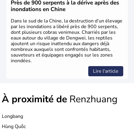
constituée comme nation et a retrouvé son indépendance
Près de 900 serpents à la dérive après des
en 1945. Illustre pays en matière d'inventions avant-
inondations en Chine
gardistes, la Chine a été la première utilisatrice du papier,
de l'imprimerie à caractères mobiles, de la boussole et de
Dans le sud de la Chine, la destruction d’un élevage
la poudre à canon.
par les inondations a libéré près de 900 serpents,
dont plusieurs cobras venimeux. Charriés par les
eaux autour du village de Dengwei, les reptiles
ajoutent un risque inattendu aux dangers déjà
nombreux auxquels sont confrontés habitants,
sauveteurs et équipages engagés sur les zones
inondées.
Lire l'article
À proximité de
Renzhuang
Longbang
Hùng Quốc