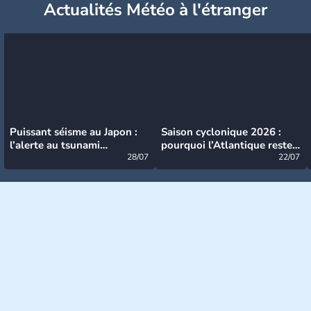
Actualités Météo à l'étranger
Puissant séisme au Japon :
Saison cyclonique 2026 :
l’alerte au tsunami
pourquoi l’Atlantique reste
désormais levée
28/07
très calme à ce stade ?
22/07