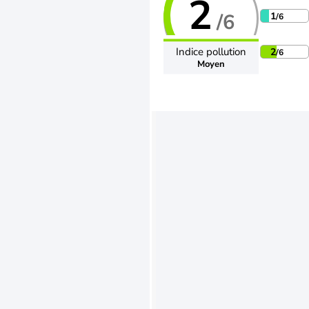
2
/6
1
/6
Indice pollution
2
/6
Moyen