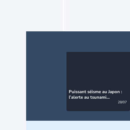
Puissant séisme au Japon :
l’alerte au tsunami
désormais levée
28/07