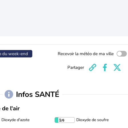
o du week-end
Recevoir la météo de ma ville
Partager
Infos SANTÉ
 de l'air
Dioxyde d'azote
Dioxyde de soufre
1
/6