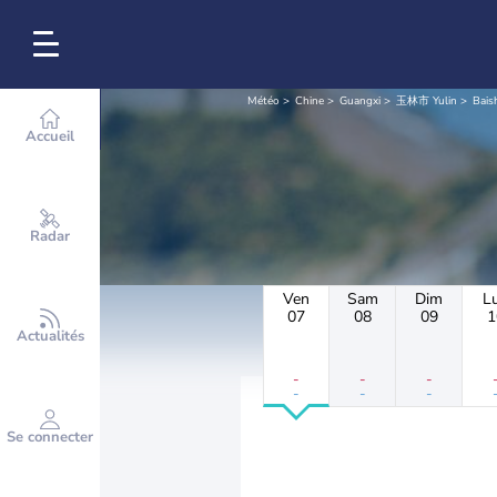
Météo
Chine
Guangxi
玉林市 Yulin
Bais
Accueil
Radar
Ven
Sam
Dim
L
07
08
09
1
Actualités
-
-
-
-
-
-
Se connecter