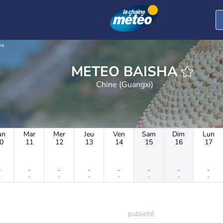
ha
METEO BAISHA
Chine (Guangxi)
un
Mar
Mer
Jeu
Ven
Sam
Dim
Lun
0
11
12
13
14
15
16
17
-
-
-
-
-
-
-
-
-
-
-
-
-
-
-
-