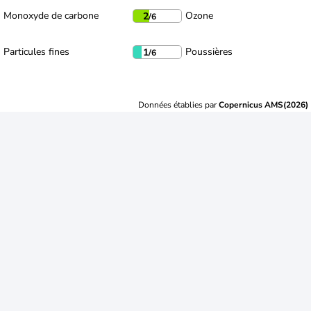
Monoxyde de carbone
Ozone
2
/6
Particules fines
Poussières
1
/6
Données établies par
Copernicus AMS(2026)