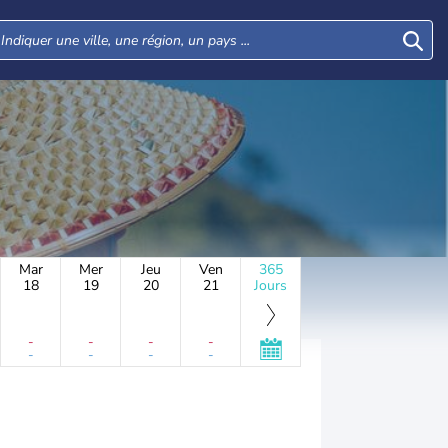
Mar
Mer
Jeu
Ven
365
18
19
20
21
Jours
-
-
-
-
-
-
-
-