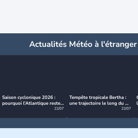
Actualités Météo à l'étranger
Saison cyclonique 2026 :
Tempête tropicale Bertha :
pourquoi l’Atlantique reste
une trajectoire le long du du
très calme à ce stade ?
22/07
littoral américain
22/07