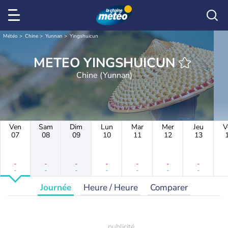
Météo
Chine
Yunnan
Yingshuicun
METEO YINGSHUICUN
Chine (Yunnan)
Ven
Sam
Dim
Lun
Mar
Mer
Jeu
V
07
08
09
10
11
12
13
-
-
-
-
-
-
-
-
-
-
-
-
-
-
Journée
Heure / Heure
Comparer