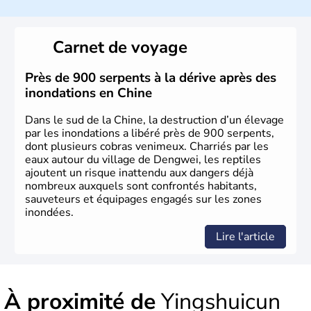
La civilisation chinoise est l'une des plus anciennes et son
histoire a été nourrie d'une succession de nombreuses
Carnet de voyage
dynasties. La dynastie Qing a été la dernière à régner
jusqu'aux guerres de l'opium lorsque la Chine s'est
constituée comme nation et a retrouvé son indépendance
Près de 900 serpents à la dérive après des
en 1945. Illustre pays en matière d'inventions avant-
inondations en Chine
gardistes, la Chine a été la première utilisatrice du papier,
de l'imprimerie à caractères mobiles, de la boussole et de
Dans le sud de la Chine, la destruction d’un élevage
la poudre à canon.
par les inondations a libéré près de 900 serpents,
dont plusieurs cobras venimeux. Charriés par les
eaux autour du village de Dengwei, les reptiles
ajoutent un risque inattendu aux dangers déjà
nombreux auxquels sont confrontés habitants,
sauveteurs et équipages engagés sur les zones
inondées.
Lire l'article
À proximité de
Yingshuicun