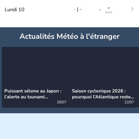
-
-
|
-
Lundi 10
-
km/h
Actualités Météo à l'étranger
Puissant séisme au Japon :
Saison cyclonique 2026 :
l’alerte au tsunami
pourquoi l’Atlantique reste
désormais levée
28/07
très calme à ce stade ?
22/07