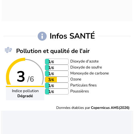
Infos SANTÉ
Pollution et qualité de l'air
Dioxyde d'azote
1
/6
Dioxyde de soufre
1
/6
3
Monoxyde de carbone
1
/6
/6
Ozone
3
/6
Particules fines
1
/6
Indice pollution
Poussières
1
/6
Dégradé
Données établies par
Copernicus AMS(2026)