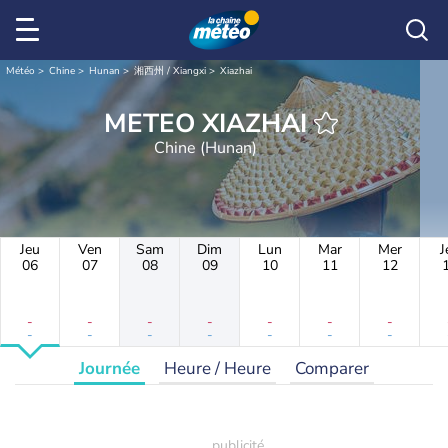
Météo
Chine
Hunan
湘西州 / Xiangxi
Xiazhai
METEO XIAZHAI
Chine (Hunan)
Jeu
Ven
Sam
Dim
Lun
Mar
Mer
J
06
07
08
09
10
11
12
-
-
-
-
-
-
-
-
-
-
-
-
-
-
Journée
Heure / Heure
Comparer