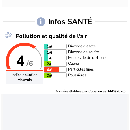
Infos SANTÉ
Pollution et qualité de l'air
Dioxyde d'azote
1
/6
Dioxyde de soufre
1
/6
4
Monoxyde de carbone
1
/6
/6
Ozone
2
/6
Particules fines
4
/6
Indice pollution
Poussières
2
/6
Mauvais
Données établies par
Copernicus AMS(2026)