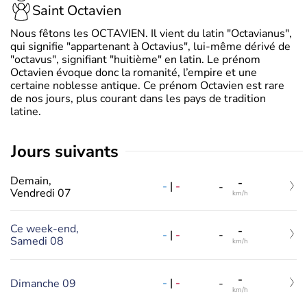
Saint Octavien
Nous fêtons les OCTAVIEN. Il vient du latin "Octavianus",
qui signifie "appartenant à Octavius", lui-même dérivé de
"octavus", signifiant "huitième" en latin. Le prénom
Octavien évoque donc la romanité, l’empire et une
certaine noblesse antique. Ce prénom Octavien est rare
de nos jours, plus courant dans les pays de tradition
latine.
jours suivants
Demain,
-
-
|
-
-
Vendredi 07
km/h
Ce week-end,
-
-
|
-
-
Samedi 08
km/h
-
-
|
-
Dimanche 09
-
km/h