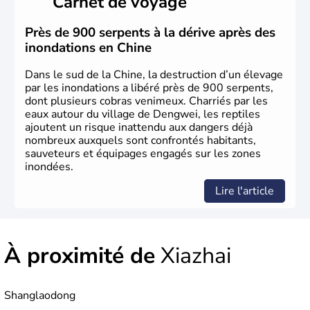
Carnet de voyage
dynasties. La dynastie Qing a été la dernière à régner
jusqu'aux guerres de l'opium lorsque la Chine s'est
constituée comme nation et a retrouvé son indépendance
Près de 900 serpents à la dérive après des
en 1945. Illustre pays en matière d'inventions avant-
inondations en Chine
gardistes, la Chine a été la première utilisatrice du papier,
de l'imprimerie à caractères mobiles, de la boussole et de
Dans le sud de la Chine, la destruction d’un élevage
la poudre à canon.
par les inondations a libéré près de 900 serpents,
dont plusieurs cobras venimeux. Charriés par les
eaux autour du village de Dengwei, les reptiles
ajoutent un risque inattendu aux dangers déjà
nombreux auxquels sont confrontés habitants,
sauveteurs et équipages engagés sur les zones
inondées.
Lire l'article
À proximité de
Xiazhai
Shanglaodong