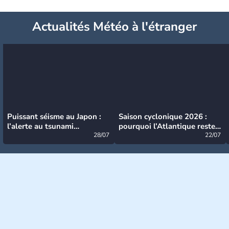
Actualités Météo à l'étranger
Puissant séisme au Japon :
Saison cyclonique 2026 :
l’alerte au tsunami
pourquoi l’Atlantique reste
désormais levée
28/07
très calme à ce stade ?
22/07