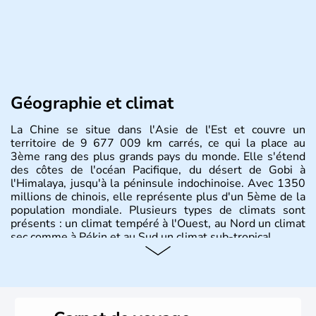
Géographie et climat
La Chine se situe dans l'Asie de l'Est et couvre un
territoire de 9 677 009 km carrés, ce qui la place au
3ème rang des plus grands pays du monde. Elle s'étend
des côtes de l'océan Pacifique, du désert de Gobi à
l'Himalaya, jusqu'à la péninsule indochinoise. Avec 1350
millions de chinois, elle représente plus d'un 5ème de la
population mondiale. Plusieurs types de climats sont
présents : un climat tempéré à l'Ouest, au Nord un climat
sec comme à Pékin et au Sud un climat sub-tropical.
Histoire et administration
La civilisation chinoise est l'une des plus anciennes et son
histoire a été nourrie d'une succession de nombreuses