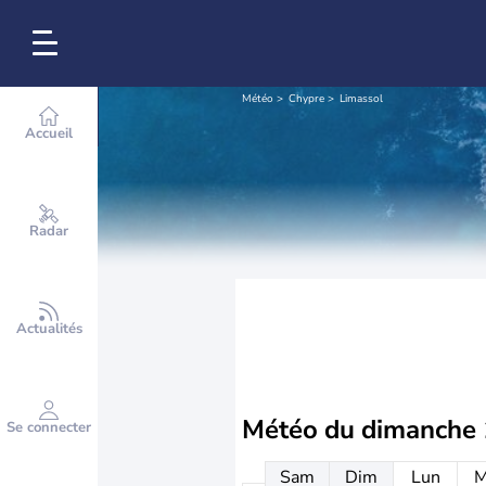
Météo
Chypre
Limassol
Accueil
Radar
Actualités
Météo du
dimanche 
Se connecter
Sam
Dim
Lun
M