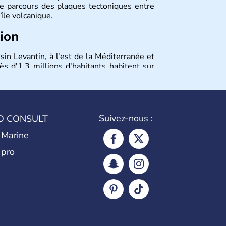
 le parcours des plaques tectoniques entre
 île volcanique.
tion
sin Levantin, à l'est de la Méditerranée et
ès d'1,3 millions d'habitants habitent sur
ccupation de l'armée turque dans la partie
tale. La superficie totale de l'île dépasse
Suivez-nous :
O CONSULT
 Marine
 pro