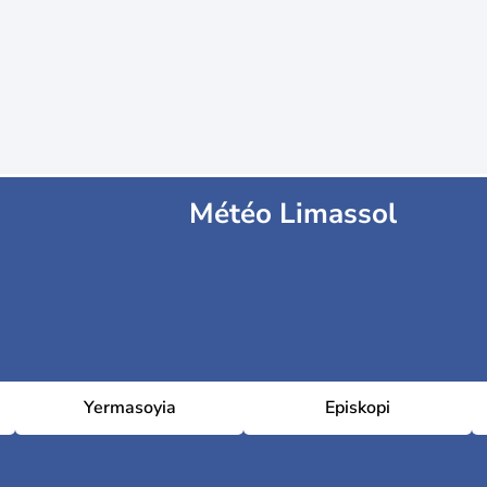
Météo Limassol
Yermasoyia
Episkopi