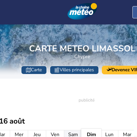
CARTE METEO LIMASSOL
Chypre
Carte
Villes principales
Devenez VI
16 août
ar
Mer
Jeu
Ven
Sam
Dim
Lun
Mar