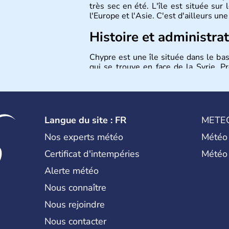
très sec en été. L'île est située sur
l'Europe et l'Asie. C'est d'ailleurs une
Histoire et administra
Chypre est une île située dans le bas
qui se trouve en face de la Syrie. Pr
l'île. Les Chypriotes connaissent l'o
nord de Chypre. Nicosie en est la capi
les 9000 km2.
Langue du site : FR
METE
Nos experts météo
Météo
Certificat d'intempéries
Météo
Alerte météo
Nous connaître
Nous rejoindre
Nous contacter