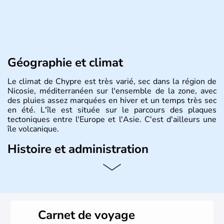
Géographie et climat
Le climat de Chypre est très varié, sec dans la région de
Nicosie, méditerranéen sur l'ensemble de la zone, avec
des pluies assez marquées en hiver et un temps très sec
en été. L'île est située sur le parcours des plaques
tectoniques entre l'Europe et l'Asie. C'est d'ailleurs une
île volcanique.
Histoire et administration
Chypre est une île située dans le bassin Levantin, à l'est
de la Méditerranée et qui se trouve en face de la Syrie.
Près d'1,3 millions d'habitants habitent sur l'île. Les
Chypriotes connaissent l'occupation de l'armée turque
dans la partie nord de Chypre. Nicosie en est la capitale.
Carnet de voyage
La superficie totale de l'île dépasse les 9000 km2.