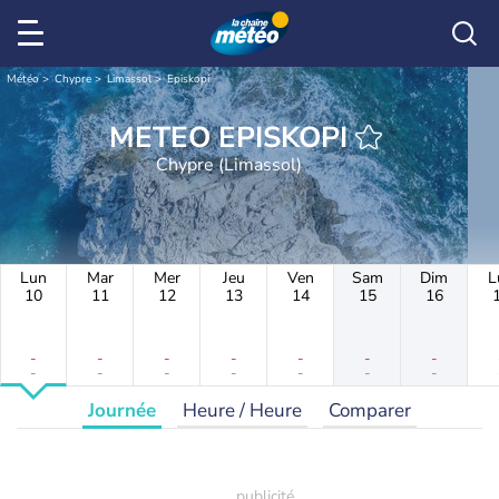
Météo
Chypre
Limassol
Episkopi
METEO EPISKOPI
Chypre (Limassol)
Lun
Mar
Mer
Jeu
Ven
Sam
Dim
L
10
11
12
13
14
15
16
-
-
-
-
-
-
-
-
-
-
-
-
-
-
Journée
Heure / Heure
Comparer