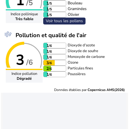
1
/5
Bouleau
1
/5
Graminées
1
/5
Indice pollinique
Olivier
1
/5
Très faible
Voir tous les pollens
Pollution et qualité de l'air
Dioxyde d'azote
1
/6
Dioxyde de soufre
1
/6
3
Monoxyde de carbone
1
/6
/6
Ozone
3
/6
Particules fines
2
/6
Indice pollution
Poussières
1
/6
Dégradé
Données établies par
Copernicus AMS(2026)