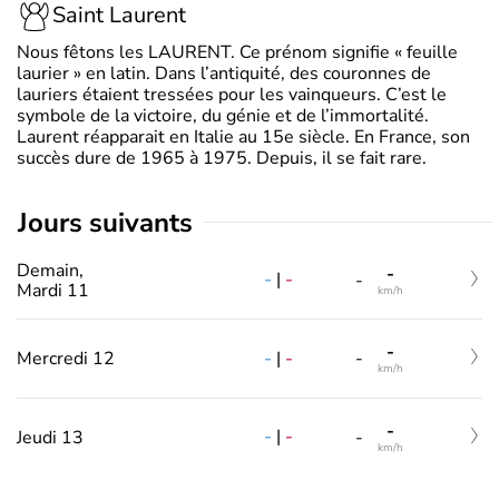
Saint Laurent
Nous fêtons les LAURENT. Ce prénom signifie « feuille
laurier » en latin. Dans l’antiquité, des couronnes de
lauriers étaient tressées pour les vainqueurs. C’est le
symbole de la victoire, du génie et de l’immortalité.
Laurent réapparait en Italie au 15e siècle. En France, son
succès dure de 1965 à 1975. Depuis, il se fait rare.
jours suivants
Demain,
-
-
|
-
-
Mardi 11
km/h
-
-
|
-
Mercredi 12
-
km/h
-
-
|
-
Jeudi 13
-
km/h