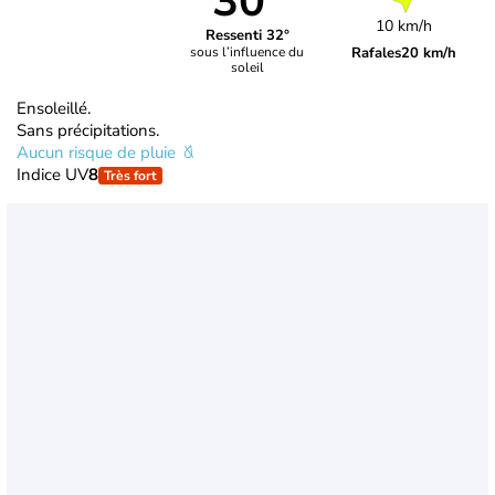
30°
10 km/h
Ressenti 32°
Rafales
20 km/h
sous l’influence du
soleil
Ensoleillé.
Sans précipitations.
Aucun risque de pluie
Indice UV
8
Très fort