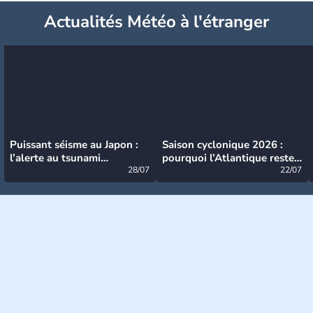
Actualités Météo à l'étranger
Puissant séisme au Japon :
Saison cyclonique 2026 :
l’alerte au tsunami
pourquoi l’Atlantique reste
désormais levée
28/07
très calme à ce stade ?
22/07